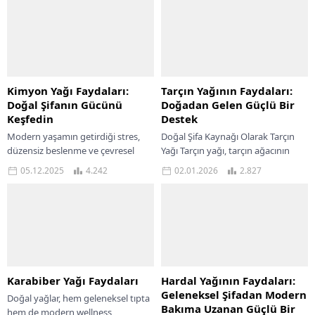
Kimyon Yağı Faydaları:
Tarçın Yağının Faydaları:
Doğal Şifanın Gücünü
Doğadan Gelen Güçlü Bir
Keşfedin
Destek
Modern yaşamın getirdiği stres,
Doğal Şifa Kaynağı Olarak Tarçın
düzensiz beslenme ve çevresel
Yağı Tarçın yağı, tarçın ağacının
etkiler, sağlığımızı her geçen gün
kabuklarından veya
05.12.2025
4.242
02.01.2026
2.827
daha fazla tehdit ediyor. Bu
yapraklarından buhar distilasyonu
nedenle insanlar,...
yöntemiyle elde edilen, yüksek
yoğunlukta...
Karabiber Yağı Faydaları
Hardal Yağının Faydaları:
Geleneksel Şifadan Modern
Doğal yağlar, hem geleneksel tıpta
Bakıma Uzanan Güçlü Bir
hem de modern wellness