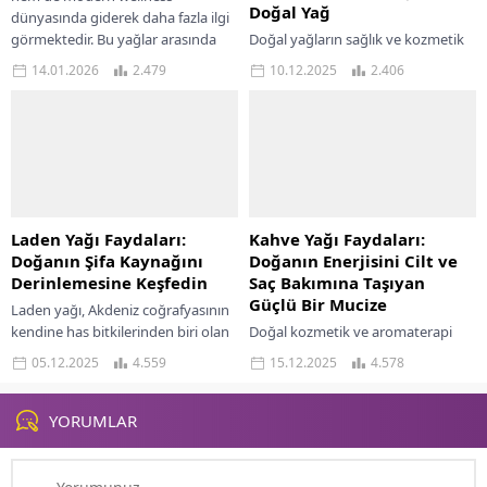
Doğal Yağ
dünyasında giderek daha fazla ilgi
görmektedir. Bu yağlar arasında
Doğal yağların sağlık ve kozmetik
öne çıkan...
alanındaki etkisi üzerine yapılan
14.01.2026
2.479
10.12.2025
2.406
araştırmalar gün geçtikçe
artmakta, özellikle bitkisel bazlı
yağlar kişisel bakım rutinlerinin...
Laden Yağı Faydaları:
Kahve Yağı Faydaları:
Doğanın Şifa Kaynağını
Doğanın Enerjisini Cilt ve
Derinlemesine Keşfedin
Saç Bakımına Taşıyan
Güçlü Bir Mucize
Laden yağı, Akdeniz coğrafyasının
kendine has bitkilerinden biri olan
Doğal kozmetik ve aromaterapi
Cistus ladaniferus bitkisinin
alanında son yıllarda öne çıkan
05.12.2025
4.559
15.12.2025
4.578
reçinelerinden elde edilen değerli
bitkisel yağlardan biri de kahve
bir uçucu yağdır. Geleneksel...
yağıdır. Kahve çekirdeklerinden
soğuk sıkım yöntemiyle...
YORUMLAR