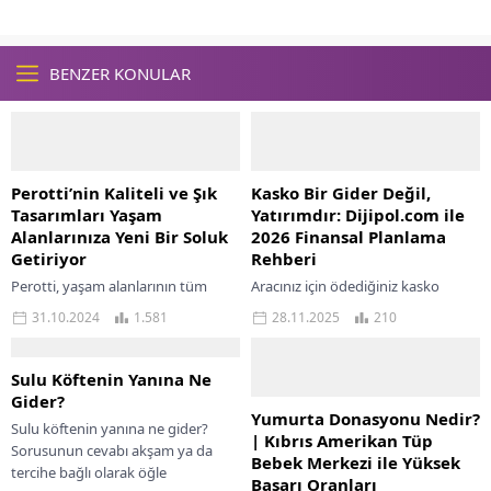
BENZER KONULAR
Perotti’nin Kaliteli ve Şık
Kasko Bir Gider Değil,
Tasarımları Yaşam
Yatırımdır: Dijipol.com ile
Alanlarınıza Yeni Bir Soluk
2026 Finansal Planlama
Getiriyor
Rehberi
Perotti, yaşam alanlarının tüm
Aracınız için ödediğiniz kasko
ihtiyaçlarına cevap veren güvenilir
primini sadece bir gider olarak mı
31.10.2024
1.581
28.11.2025
210
bir markadır. Ev gereçleri, mutfak
görüyorsunuz? Peki, beklenmedik
ürünleri, sofra servis ve banyo
bir kaza sonrası ödemeniz gereken
ürünleri kategorilerindeki...
on binlerce...
Sulu Köftenin Yanına Ne
Gider?
Yumurta Donasyonu Nedir?
Sulu köftenin yanına ne gider?
| Kıbrıs Amerikan Tüp
Sorusunun cevabı akşam ya da
Bebek Merkezi ile Yüksek
tercihe bağlı olarak öğle
Başarı Oranları