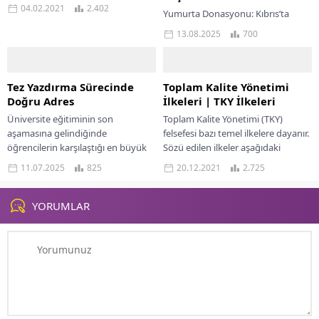
yemeğinde lezzetli bir menü
04.02.2021
2.402
Yumurta Donasyonu: Kıbrıs’ta
hazırlamak isteyen...
Yüksek Başarı Oranlarıyla Anne
13.08.2025
700
Olma Şansı Yumurta donasyonu,
günümüzde birçok çiftin çocuk
sahibi olma hayalini gerçeğe
dönüştüren...
Tez Yazdırma Sürecinde
Toplam Kalite Yönetimi
Doğru Adres
İlkeleri | TKY İlkeleri
Üniversite eğitiminin son
Toplam Kalite Yönetimi (TKY)
aşamasına gelindiğinde
felsefesi bazı temel ilkelere dayanır.
öğrencilerin karşılaştığı en büyük
Sözü edilen ilkeler aşağıdaki
zorluklardan biri tez yazımıdır.
bölümde kısaca açıklanmaktadır.
11.07.2025
825
20.12.2021
2.725
Zaman baskısı, akademik dil
Yazımızda Toplam Kalite Yönetimi...
kullanımı ve kaynak...
YORUMLAR