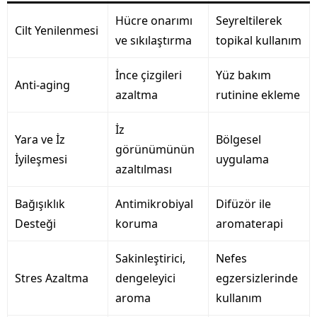
Hücre onarımı
Seyreltilerek
Cilt Yenilenmesi
ve sıkılaştırma
topikal kullanım
İnce çizgileri
Yüz bakım
Anti-aging
azaltma
rutinine ekleme
İz
Yara ve İz
Bölgesel
görünümünün
İyileşmesi
uygulama
azaltılması
Bağışıklık
Antimikrobiyal
Difüzör ile
Desteği
koruma
aromaterapi
Sakinleştirici,
Nefes
Stres Azaltma
dengeleyici
egzersizlerinde
aroma
kullanım