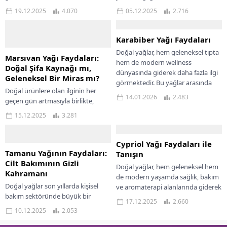
yaşamda sağlık ve bakım
bitkisel yağlar cilt bakım
19.12.2025
4.070
05.12.2025
2.716
rutinlerinin vazgeçilmez bir parçası
rutinlerinde önemli bir yer
haline gelmiştir. Bu...
edinmektedir. Bu yağlar...
Karabiber Yağı Faydaları
Doğal yağlar, hem geleneksel tıpta
Marsıvan Yağı Faydaları:
hem de modern wellness
Doğal Şifa Kaynağı mı,
dünyasında giderek daha fazla ilgi
Geleneksel Bir Miras mı?
görmektedir. Bu yağlar arasında
Doğal ürünlere olan ilginin her
öne çıkan...
14.01.2026
2.483
geçen gün artmasıyla birlikte,
yüzyıllardır geleneksel tıpta
15.12.2025
3.281
kullanılan yağlar yeniden gündeme
gelmektedir. Bu yağlardan biri...
Cypriol Yağı Faydaları ile
Tamanu Yağının Faydaları:
Tanışın
Cilt Bakımının Gizli
Doğal yağlar, hem geleneksel hem
Kahramanı
de modern yaşamda sağlık, bakım
Doğal yağlar son yıllarda kişisel
ve aromaterapi alanlarında giderek
bakım sektöründe büyük bir
daha fazla tercih edilmektedir. Bu
17.12.2025
2.660
yükseliş yaşıyor. Bu yağlar arasında
değerli...
10.12.2025
2.053
tamanu yağı, iyileştirici özellikleri
ve güçlü...