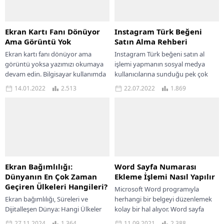
Ekran Kartı Fanı Dönüyor
Instagram Türk Beğeni
Ama Görüntü Yok
Satın Alma Rehberi
Ekran kartı fanı dönüyor ama
Instagram Türk beğeni satın al
görüntü yoksa yazımızı okumaya
işlemi yapmanın sosyal medya
devam edin. Bilgisayar kullanımda
kullanıcılarına sunduğu pek çok
değilken ve web sitelerine göz
kolaylık bulunmaktadır.
14.01.2022
2.513
22.07.2022
1.869
atmak, GPU kullanılmadığında...
Kalitelitakipci.org sitesinde
Instagram için çeşitli...
Ekran Bağımlılığı:
Word Sayfa Numarası
Dünyanın En Çok Zaman
Ekleme İşlemi Nasıl Yapılır
Geçiren Ülkeleri Hangileri?
Microsoft Word programıyla
Ekran bağımlılığı, Süreleri ve
herhangi bir belgeyi düzenlemek
Dijitalleşen Dünya: Hangi Ülkeler
kolay bir hal alıyor. Word sayfa
Ne Kadar Zaman Harcıyor? Telefon
numarası ekleme konusu da
27.11.2024
1.364
11.09.2021
2.388