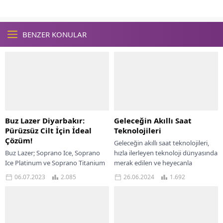
BENZER KONULAR
Buz Lazer Diyarbakır:
Geleceğin Akıllı Saat
Pürüzsüz Cilt İçin İdeal
Teknolojileri
Çözüm!
Geleceğin akıllı saat teknolojileri,
Buz Lazer; Soprano Ice, Soprano
hızla ilerleyen teknoloji dünyasında
Ice Platinum ve Soprano Titanium
merak edilen ve heyecanla
cihazlarını kapsayan patentli bir
beklenen yeniliklerin başında
06.07.2023
2.085
26.06.2024
1.692
markadır. Buz Lazer ailesini
gelmektedir. Akıllı saatler,
oluşturan cihazlar,...
başlangıçta sadece...