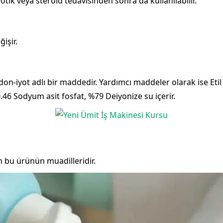
ik veya steroid tedavisinden sonra da kullanılabilir.
ğişir.
on-iyot adlı bir maddedir. Yardımcı maddeler olarak ise Etil 
6 Sodyum asit fosfat, %79 Deiyonize su içerir.
 bu ürünün muadilleridir.