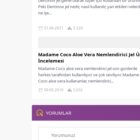
Dentinox jel genel olarak dişler için kullanılan bir üründ
Peki Dentinox jel nedir, nasıl kullanılır, yan etkileri nelerdi
ne işe...
01.06.2021
5.320
Madame Coco Aloe Vera Nemlendirici Jel 
İncelemesi
Madame Coco aloe vera nemlendirici jel son günlerde
herkes tarafından kullanılıyor ve çok seviliyor. Madame
Coco aloe vera kullananlar, nemlendirici...
09.05.2019
5.032
YORUMLAR