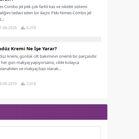
s Combo jel pek çok farklı kas ve iskelet sistemi
alığını tedavi eden bir ilaçtır. Peki Nimes Combo jel
...
1.06.2020
4.370
düz Kremi Ne İşe Yarar?
üz kremi, günlük cilt bakımının önemli bir parçasıdır.
 her gün makyaj yapıyorsanız, cilde kolayca
lanabilen ve makyaj bazı olarak...
6.06.2019
2.818