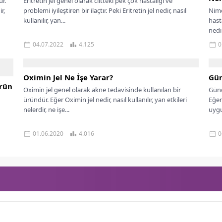
ür.
Eritretin jel genel olarak ciltteki pek çok hastalığı ve
r,
problemi iyileştiren bir ilaçtır. Peki Eritretin jel nedir, nasıl
Nime
kullanılır, yan...
hast
nedir,
04.07.2022
4.125
0
Oximin Jel Ne İşe Yarar?
Gün
Ürün
Oximin jel genel olarak akne tedavisinde kullanılan bir
Günd
üründür. Eğer Oximin jel nedir, nasıl kullanılır, yan etkileri
Eğer
nelerdir, ne işe...
uygu
01.06.2020
4.016
0