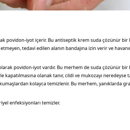
 povidon-iyot içerir. Bu antiseptik krem suda çözünür bir 
ş etmeyen, tedavi edilen alanın bandajına izin verir ve hav
arak povidon-iyot vardır. Bu merhem de suda çözünür bir b
aj ile kapatılmasına olanak tanır, cildi ve mukozayı neredeys
l kumaşlardan kolayca temizlenir. Bu merhem, yanıklarda g
iyel enfeksiyonları temizler.