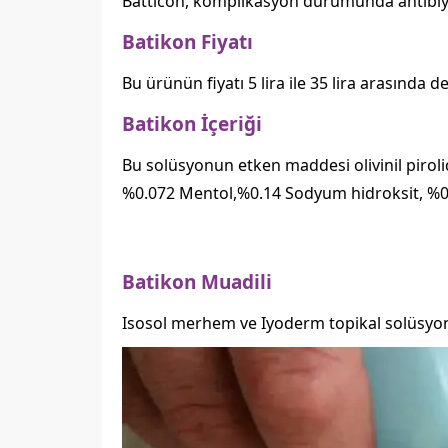
Batticon, komplikasyon durumunda antibiyot
Batikon Fiyatı
Bu ürünün fiyatı 5 lira ile 35 lira arasında de
Batikon İçeriği
Bu solüsyonun etken maddesi olivinil pirolid
%0.072 Mentol,%0.14 Sodyum hidroksit, %0.4
Batikon Muadili
Isosol merhem ve Iyoderm topikal solüsyon