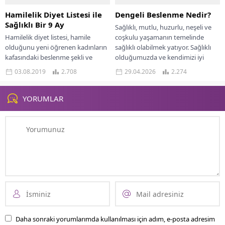
Hamilelik Diyet Listesi ile
Dengeli Beslenme Nedir?
Sağlıklı Bir 9 Ay
Sağlıklı, mutlu, huzurlu, neşeli ve
Hamilelik diyet listesi, hamile
coşkulu yaşamanın temelinde
olduğunu yeni öğrenen kadınların
sağlıklı olabilmek yatıyor. Sağlıklı
kafasındaki beslenme şekli ve
olduğumuzda ve kendimizi iyi
türleri konusundaki soru
hissettiğimizde her şeyi
03.08.2019
2.708
29.04.2026
2.274
işaretlerini ortadan kaldırıyor. Çoğu
yapabilme...
kadın...
YORUMLAR
Daha sonraki yorumlarımda kullanılması için adım, e-posta adresim