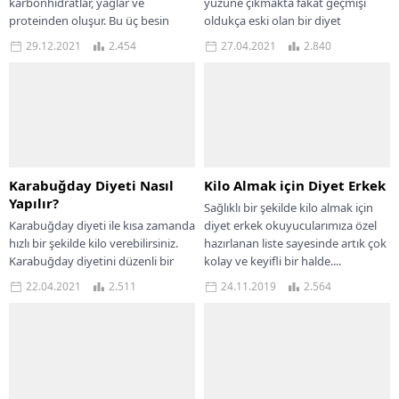
karbonhidratlar, yağlar ve
yüzüne çıkmakta fakat geçmişi
proteinden oluşur. Bu üç besin
oldukça eski olan bir diyet
grubu, İngiliz diyetinin temel
uygulaması olarak birçok insan
29.12.2021
2.454
27.04.2021
2.840
taşlarıdır. İngiltere Halk...
tarafından...
Karabuğday Diyeti Nasıl
Kilo Almak için Diyet Erkek
Yapılır?
Sağlıklı bir şekilde kilo almak için
Karabuğday diyeti ile kısa zamanda
diyet erkek okuyucularımıza özel
hızlı bir şekilde kilo verebilirsiniz.
hazırlanan liste sayesinde artık çok
Karabuğday diyetini düzenli bir
kolay ve keyifli bir halde....
şekilde uygularsanız 2 haftada 10
22.04.2021
2.511
24.11.2019
2.564
kilo...