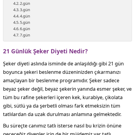
2.gün
3.gün
4.gün
5.gün
6.gün
7.gün
21 Günlük Şeker Diyeti Nedir?
Şeker diyeti aslında isminde de anlaşıldığı gibi 21 gün
boyunca şekeri beslenme düzeninizden çıkarmanızı
amaçlayan bir beslenme programıdır. Şeker sadece
beyaz şeker değil, beyaz şekerin yanında esmer şeker, ve
tüm bu rafine şekerleri içeren kek, kurabiye, çikolata
gibi, sütlü ya da şerbetli olması fark etmeksizin tüm
tatlılardan da uzak durulması anlamına gelmektedir.
Bu süreçte canımız tatlı isterse nasıl bu krizin önüne
geçeceğiz diyenler için de bir müjdemiz var tatlı