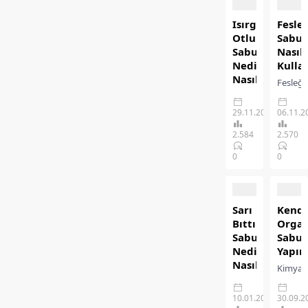
Isırgan
Fesle
Otlu
Sabu
Sabun
Nasıl
Nedir?
Kullan
Nasıl
Fesleğ
Kullanılır?
sabun
Isırgan
genel
29.11.2023
06.11.2
otlu
olarak
2.584
2.570
sabun,
cildi
ısırgan
yumuşa
0
0
otu
antioks
özünden
ile
yapılan
toksinl
doğal
arındır
Sarı
Kendi
içerikli
harika
Bıttım
Organ
ve
kokusu
Sabunu
Sabu
oldukça
sizi
Nedir?
Yapın
şifalı
şımart
Nasıl
Kimyas
bir
bir
Kullanılır?
içeren
üründür.
üründür
Sarı
ürünler
10.01.2023
30.09.2
Isırgan
Peki