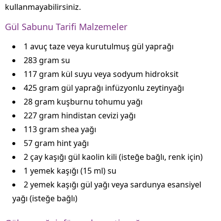
kullanmayabilirsiniz.
Gül Sabunu Tarifi Malzemeler
1 avuç taze veya kurutulmuş gül yaprağı
283 gram su
117 gram kül suyu veya sodyum hidroksit
425 gram gül yaprağı infüzyonlu zeytinyağı
28 gram kuşburnu tohumu yağı
227 gram hindistan cevizi yağı
113 gram shea yağı
57 gram hint yağı
2 çay kaşığı gül kaolin kili (isteğe bağlı, renk için)
1 yemek kaşığı (15 ml) su
2 yemek kaşığı gül yağı veya sardunya esansiyel
yağı (isteğe bağlı)