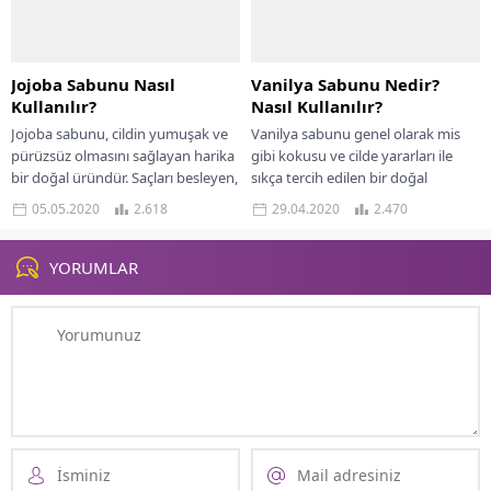
Jojoba Sabunu Nasıl
Vanilya Sabunu Nedir?
Kullanılır?
Nasıl Kullanılır?
Jojoba sabunu, cildin yumuşak ve
Vanilya sabunu genel olarak mis
pürüzsüz olmasını sağlayan harika
gibi kokusu ve cilde yararları ile
bir doğal üründür. Saçları besleyen,
sıkça tercih edilen bir doğal
vücudu temizleyen ve komple
üründür. Bu sabunu kendiniz...
05.05.2020
2.618
29.04.2020
2.470
bakım yapan...
YORUMLAR