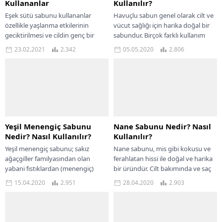
Kullananlar
Kullanılır?
Eşek sütü sabunu kullananlar
Havuçlu sabun genel olarak cilt ve
özellikle yaşlanma etkilerinin
vücut sağlığı için harika doğal bir
geciktirilmesi ve cildin genç bir
sabundur. Birçok farklı kullanım
görüntüde tutulabilmesinin
alanı olan havuç sabununun...
23.02.2021
2.342
05.05.2020
2.806
sağlanması açısından bu ürüne
yönelmektedir. Zengin...
Yeşil Menengiç Sabunu
Nane Sabunu Nedir? Nasıl
Nedir? Nasıl Kullanılır?
Kullanılır?
Yeşil menengiç sabunu; sakız
Nane sabunu, mis gibi kokusu ve
ağaçgiller familyasından olan
ferahlatan hissi ile doğal ve harika
yabani fıstıklardan (menengiç)
bir üründür. Cilt bakımında ve saç
üretilir. Türkiye’de daha çok
bakımında sıkça...
15.04.2020
2.951
28.04.2020
2.903
Güneydoğu Anadolu Bölgesi’nin
kırsal kesimlerinde yetişir....