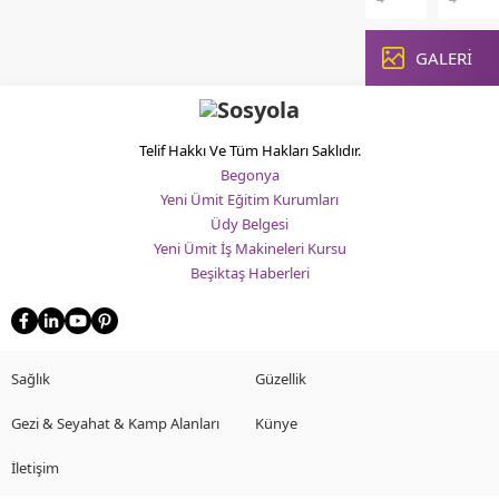
gelen
topikal
yaşamda
fiziksel
bakteriyel
ürünler
maruz
hem
enfeksiyonların
GALERİ
kullan
kaldığımız
de
en
iyileşm
çevresel
psikoloj
hızlı
sürecin
faktörler,...
tedavi
hızlanm
yöntemlerinden
ve
Telif Hakkı Ve Tüm Hakları Saklıdır.
biri,
oluşabi
Begonya
doğru
kompli
Yeni Ümit Eğitim Kurumları
antibakteriyel
önlenm
Üdy Belgesi
krem
açısınd
Yeni Ümit İş Makineleri Kursu
kullanımıdır.
kritik
Beşiktaş Haberleri
Dermatoloji
bir
alanında
öneme..
yaygın
olarak
reçete
Sağlık
Güzellik
edilen...
Gezi & Seyahat & Kamp Alanları
Künye
İletişim