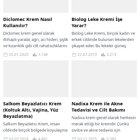
Diclomec Krem Nasıl
Biolog Leke Kremi İşe
Kullanılır?
Yarar?
Diclomec krem genel olarak
Biolog Leke Kremi, birçok kadın ve
iltihaplı yaralar, ağrı, acı hisleri, şişlik
erkek cildinde bulunan lekelerden
ve kızarıklık gibi cilt rahatsızlıklarını
şikayet eder. Bu lekeler güneş
iyileştirmek amacı ile formüle
yanığı, herhangi bir yırtık veya...
05.01.2020
3.148
22.07.2019
3.213
edilmiştir....
Salkom Beyazlatıcı Krem
Nadixa Krem ile Akne
(Koltuk Altı, Vajina, Yüz
Tedavisi ve Cilt Bakımı
Beyazlatma)
Nadixa krem genel olarak herkesin
Salkom Beyazlatıcı Krem, insan
merak ettiği bir kremdir. Çünkü
cildinde birçok bölgede koyulaşma
sivilce ve akne tedavisi için
ve siyah lekeler meydana
kullanılır. ÜlkCilt sağlığı, modern
03.07.2019
4.491
03.12.2025
5.585