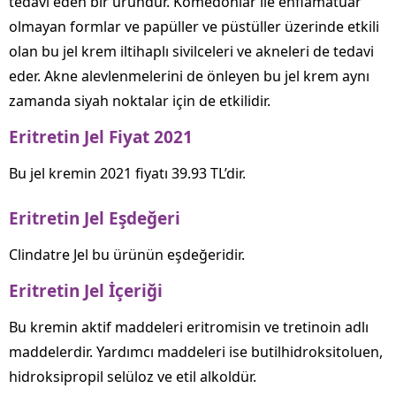
tedavi eden bir üründür. Komedonlar ile enflamatuar
olmayan formlar ve papüller ve püstüller üzerinde etkili
olan bu jel krem iltihaplı sivilceleri ve akneleri de tedavi
eder. Akne alevlenmelerini de önleyen bu jel krem aynı
zamanda siyah noktalar için de etkilidir.
Eritretin Jel Fiyat 2021
Bu jel kremin 2021 fiyatı 39.93 TL’dir.
Eritretin Jel Eşdeğeri
Clindatre Jel bu ürünün eşdeğeridir.
Eritretin Jel İçeriği
Bu kremin aktif maddeleri eritromisin ve tretinoin adlı
maddelerdir. Yardımcı maddeleri ise butilhidroksitoluen,
hidroksipropil selüloz ve etil alkoldür.