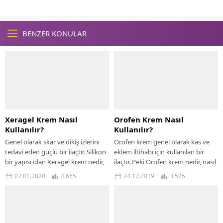
BENZER KONULAR
Xeragel Krem Nasıl
Orofen Krem Nasıl
Kullanılır?
Kullanılır?
Genel olarak skar ve dikiş izlerini
Orofen krem genel olarak kas ve
tedavi eden güçlü bir ilaçtır. Silikon
eklem iltihabı için kullanılan bir
bir yapısı olan Xeragel krem nedir,
ilaçtır. Peki Orofen krem nedir, nasıl
nasıl kullanılır,...
kullanılır, yan etkileri...
07.01.2020
4.665
24.12.2019
3.525