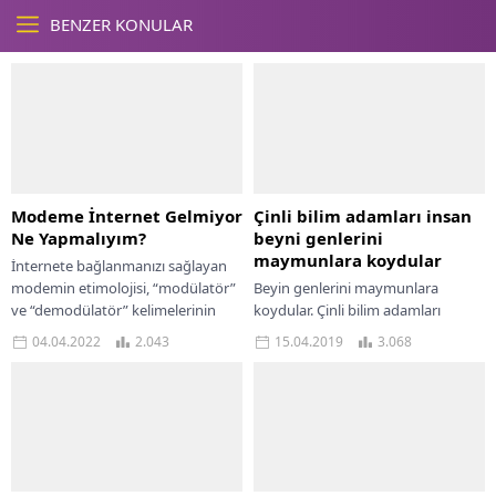
BENZER KONULAR
Modeme İnternet Gelmiyor
Çinli bilim adamları insan
Ne Yapmalıyım?
beyni genlerini
maymunlara koydular
İnternete bağlanmanızı sağlayan
modemin etimolojisi, “modülatör”
Beyin genlerini maymunlara
ve “demodülatör” kelimelerinin
koydular. Çinli bilim adamları
birleşimine dayanmaktadır.
maymunların bu çalışma
04.04.2022
2.043
15.04.2019
3.068
İnternet ağ sistemlerini
neticesinde daha akıllı olabileceğini
öğrenirken, kelimenin nereden
söyledi. Milyonlarca yıl önce
geldiğini ve ne...
başlayan, daha...