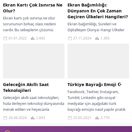
Ekran Kartı Çok Isınırsa Ne
Ekran Bağımlılığı:
Olur?
Dünyanın En Çok Zaman
Geçiren Ülkeleri Hangileri?
Ekran kartı çok ısınırsa ne olur
sorununun birkaç olası nedeni
Ekran bağımlılığı, Süreleri ve
vardır. Bu sebeplerin çözümü
Dijitalleşen Dünya: Hangi Ülkeler
basittir. Grafik kartı aşırı ısınma
Ne Kadar Zaman Harcıyor? Telefon
01.01.2022
2.442
27.11.2024
1.365
sorununu çözmek...
kullanımı, günümüzde yalnızca
iletişim aracı olmanın ötesine...
Geleceğin Akıllı Saat
Türkiye Bayrağı Emoji ☪
Teknolojileri
Facebook, Twitter, Instagram,
Geleceğin akıllı saat teknolojileri,
Tumblr, Linkedin gibi sosyal
hızla ilerleyen teknoloji dünyasında
medyalar için aşağıdaki türk
merak edilen ve heyecanla
bayrağı emojisi nasıl yapılır pratik
beklenen yeniliklerin başında
bir şekilde göstereceğim. 23 Nisan,
26.06.2024
1.693
25.05.2021
2.770
gelmektedir. Akıllı saatler,
1...
başlangıçta sadece...