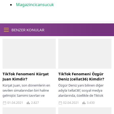
Magazincicansucuk
BENZER KONULAR
TikTok Fenomeni Kürşat
TikTok Fenomeni Özgür
Juan Kimdir?
Deniz (cellat36) Kimdir?
Kürşat Juan, son dönemlerin en
Özgür Deniz yani bilinen diğer
sevilen simalarından biri haline
adıyla ‘cellat36’; sosyal medya
gelmiştir. Samimi tavırları ve
alanlarında, özellikle de Tiktok
başarısı ile ön plana çıkmayı
medyasında içerik paylaşımları
01.04.2021
2.827
02.04.2021
3.430
başaran Kürşat...
yapan fenomen isim. Genç...