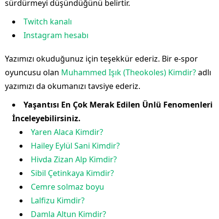
sürdürmeyi düşündüğünü belirtir.
Twitch kanalı
Instagram hesabı
Yazımızı okuduğunuz için teşekkür ederiz. Bir e-spor
oyuncusu olan
Muhammed Işık (Theokoles) Kimdir?
adlı
yazımızı da okumanızı tavsiye ederiz.
Yaşantısı En Çok Merak Edilen Ünlü Fenomenleri
İnceleyebilirsiniz.
Yaren Alaca Kimdir?
Hailey Eylül Sani Kimdir?
Hivda Zizan Alp Kimdir?
Sibil Çetinkaya Kimdir?
Cemre solmaz boyu
Lalfizu Kimdir?
Damla Altun Kimdir?