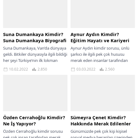
Suna Dumankaya Kimdir?
Aynur Aydın Kimdir?
Suna Dumankaya Biyografi
Eğitim Hayatı ve Kariyeri
Suna Dumankaya, Van’da dünyaya
Aynur Aydın kimdir sorusu, ünlü
geldi. Bitkiler dünyasıyla ilgili bildiği
şarkıcı ile ilgili pek çok hususu
her şeyi Türkiye’nin ilk lokman
merak eden insanlar tarafından
hatunu olan anneannesi Fatma
sorulmakta olan sorulardan bir
10.02.2022
2.850
03.03.2022
2.560
Öktem’den öğrenmiştir. ...
tanesi...
Özden Cerrahoğlu Kimdir?
Sümeyra Çenet Kimdir?
Ne İş Yapıyor?
Hakkında Merak Edilenler
Özden Cerrahoğlu kimdir sorusu
Günümüzde pek çok kişi kişisel
pek çok insan tarafından merak
sosyal medya hesapları üzerinden