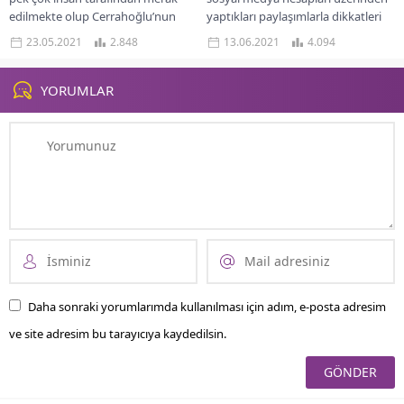
edilmekte olup Cerrahoğlu’nun
yaptıkları paylaşımlarla dikkatleri
yaşamına dair detaylar araştırma
üzerine toplamayı başarmıştır. Bu
23.05.2021
2.848
13.06.2021
4.094
konusu olmaktadır. Sosyal medya...
kişiler, sosyal medya platformları...
YORUMLAR
Daha sonraki yorumlarımda kullanılması için adım, e-posta adresim
ve site adresim bu tarayıcıya kaydedilsin.