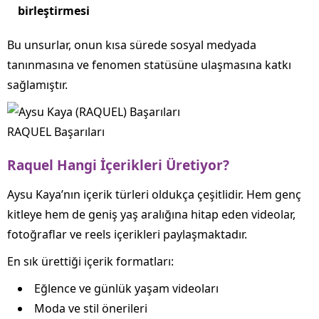
birleştirmesi
Bu unsurlar, onun kısa sürede sosyal medyada
tanınmasına ve fenomen statüsüne ulaşmasına katkı
sağlamıştır.
RAQUEL Başarıları
Raquel Hangi İçerikleri Üretiyor?
Aysu Kaya’nın içerik türleri oldukça çeşitlidir. Hem genç
kitleye hem de geniş yaş aralığına hitap eden videolar,
fotoğraflar ve reels içerikleri paylaşmaktadır.
En sık ürettiği içerik formatları:
Eğlence ve günlük yaşam videoları
Moda ve stil önerileri