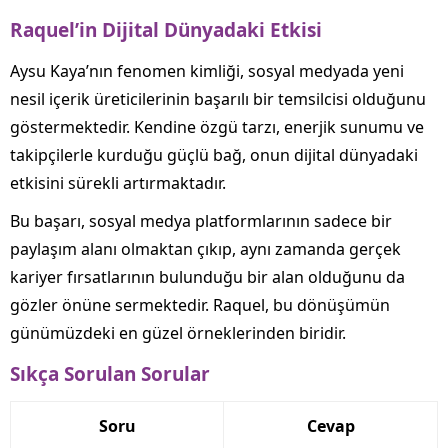
Raquel’in Dijital Dünyadaki Etkisi
Aysu Kaya’nın fenomen kimliği, sosyal medyada yeni
nesil içerik üreticilerinin başarılı bir temsilcisi olduğunu
göstermektedir. Kendine özgü tarzı, enerjik sunumu ve
takipçilerle kurduğu güçlü bağ, onun dijital dünyadaki
etkisini sürekli artırmaktadır.
Bu başarı, sosyal medya platformlarının sadece bir
paylaşım alanı olmaktan çıkıp, aynı zamanda gerçek
kariyer fırsatlarının bulunduğu bir alan olduğunu da
gözler önüne sermektedir. Raquel, bu dönüşümün
günümüzdeki en güzel örneklerinden biridir.
Sıkça Sorulan Sorular
Soru
Cevap