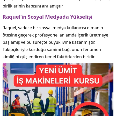
birliklerinin kapısını aralamıştır.
Raquel’in Sosyal Medyada Yükselişi
Raquel, sadece bir sosyal medya kullanıcısı olmanın
ötesine geçerek profesyonel anlamda içerik üretmeye
başlamış ve bu süreçte büyük ivme kazanmıştır.
Takipçileriyle kurduğu samimi bağ, onun fenomen
kimliğini güçlendiren temel faktörlerden biridir.