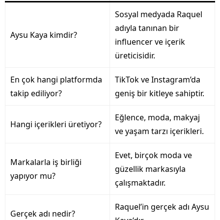
Sosyal medyada Raquel
adıyla tanınan bir
Aysu Kaya kimdir?
influencer ve içerik
üreticisidir.
En çok hangi platformda
TikTok ve Instagram’da
takip ediliyor?
geniş bir kitleye sahiptir.
Eğlence, moda, makyaj
Hangi içerikleri üretiyor?
ve yaşam tarzı içerikleri.
Evet, birçok moda ve
Markalarla iş birliği
güzellik markasıyla
yapıyor mu?
çalışmaktadır.
Raquel’in gerçek adı Aysu
Gerçek adı nedir?