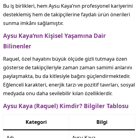
Bu iş birlikleri, hem Aysu Kaya’nın profesyonel kariyerini
desteklemiş hem de takipçilerine faydalı ürün önerileri
sunma imkânı sağlamıştır.
Aysu Kaya’nın Kişisel Yaşamına Dair
Bilinenler
Raquel, özel hayatını büyük ölçüde gizli tutmaya özen
gösterse de takipçileriyle zaman zaman samimi anlarını
paylaşmakta, bu da kitlesiyle bağını güçlendirmektedir.
Eğlenceli karakteri, enerjik tarzı ve pozitif tavırları, sosyal
medyada onu daha sevilebilir kılan özelliklerdir.
Aysu Kaya (Raquel) Kimdir? Bilgiler Tablosu
Kategori
Bilgi
Adı
Aysu Kaya