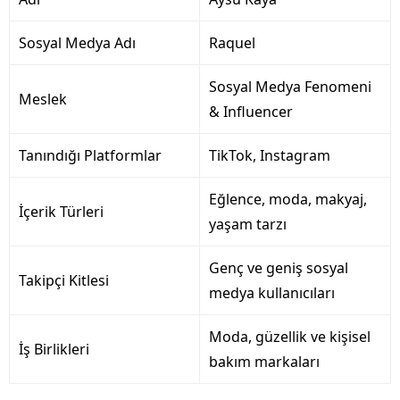
Sosyal Medya Adı
Raquel
Sosyal Medya Fenomeni
Meslek
& Influencer
Tanındığı Platformlar
TikTok, Instagram
Eğlence, moda, makyaj,
İçerik Türleri
yaşam tarzı
Genç ve geniş sosyal
Takipçi Kitlesi
medya kullanıcıları
Moda, güzellik ve kişisel
İş Birlikleri
bakım markaları