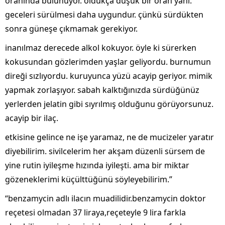
oranında bulunuyor. oldukça düşük bir oran yani.
geceleri sürülmesi daha uygundur. çünkü sürdükten
sonra güneşe çıkmamak gerekiyor.
inanılmaz derecede alkol kokuyor. öyle ki sürerken
kokusundan gözlerimden yaşlar geliyordu. burnumun
direği sızlıyordu. kuruyunca yüzü acayip geriyor. mimik
yapmak zorlaşıyor. sabah kalktığınızda sürdüğünüz
yerlerden jelatin gibi sıyrılmış olduğunu görüyorsunuz.
acayip bir ilaç.
etkisine gelince ne işe yaramaz, ne de mucizeler yaratır
diyebilirim. sivilcelerim her akşam düzenli sürsem de
yine rutin iyileşme hızında iyileşti. ama bir miktar
gözeneklerimi küçülttüğünü söyleyebilirim.”
“benzamycin adlı ilacın muadilidir.benzamycin doktor
reçetesi olmadan 37 liraya,reçeteyle 9 lira farkla