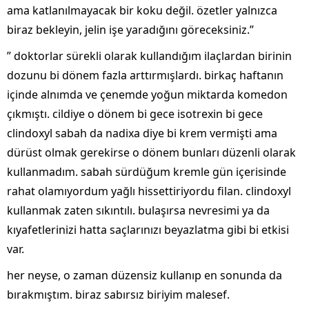
ama katlanılmayacak bir koku değil. özetler yalnızca
biraz bekleyin, jelin işe yaradığını göreceksiniz.”
” doktorlar sürekli olarak kullandığım ilaçlardan birinin
dozunu bi dönem fazla arttırmışlardı. birkaç haftanın
içinde alnımda ve çenemde yoğun miktarda komedon
çıkmıştı. cildiye o dönem bi gece isotrexin bi gece
clindoxyl sabah da nadixa diye bi krem vermişti ama
dürüst olmak gerekirse o dönem bunları düzenli olarak
kullanmadım. sabah sürdüğum kremle gün içerisinde
rahat olamıyordum yağlı hissettiriyordu filan. clindoxyl
kullanmak zaten sıkıntılı. bulaşırsa nevresimi ya da
kıyafetlerinizi hatta saçlarınızı beyazlatma gibi bi etkisi
var.
her neyse, o zaman düzensiz kullanıp en sonunda da
bırakmıştım. biraz sabırsız biriyim malesef.