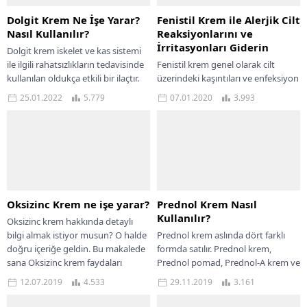
Dolgit Krem Ne İşe Yarar?
Fenistil Krem ile Alerjik Cilt
Nasıl Kullanılır?
Reaksiyonlarını ve
İrritasyonları Giderin
Dolgit krem iskelet ve kas sistemi
ile ilgili rahatsızlıkların tedavisinde
Fenistil krem genel olarak cilt
kullanılan oldukça etkili bir ilaçtır.
üzerindeki kaşıntıları ve enfeksiyon
Ağrı kesici yani analjezik ve...
ile ağrıları tedavi etmeye yönelik
25.01.2022
5.779
07.01.2020
3.993
bir üründür. Birçok farklı cilt
rahatsızlığını...
Oksizinc Krem ne işe yarar?
Prednol Krem Nasıl
Kullanılır?
Oksizinc krem hakkında detaylı
bilgi almak istiyor musun? O halde
Prednol krem aslında dört farklı
doğru içeriğe geldin. Bu makalede
formda satılır. Prednol krem,
sana Oksizinc krem faydaları
Prednol pomad, Prednol-A krem ve
hakkında...
Prednol-A pomad bu ilacın dört
12.07.2019
4.533
29.11.2019
3.161
farklı...