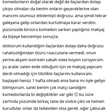
komedonların doğal olarak değil de ilaçlardan dolayı
çıkıyo olmaları da benim onların geçeceklerine olan
inancımı olumsuz etkilemişti doğrusu. ama şimdi tekrar
galeyana gelip onlardan kurtulmaya karar verdim.
yüzünüzde birsürü komedon varken yaptığınız makyaj
da bişeye benzemiyo sonuçta.
doktorum kullandığım ilaçlardan dolayı daha doğrusu
rahatsızlığımdan ötürü roaccutane vermedi. onun
yerine akşam isotrexin sabah sivex losyon sürüyorum.
şu aralar zaten evde olduğum için ve makyaj yapıcam
derdi olmadığı için titizlikle ilaçlarımı kullanıcam.
başlayalı henüz 1 hafta olmadı ama bana mı öyle geliyo
bilmiyorum. sanki benim çok inatçı sandığım
komedonlarda bi değişiklikler var gibi 🙂 bu süre
zarfında yüzümde birkaç tane de sivilce çıktı ve hemen
kurudular. onlar da tedaviden olsa gerek. eğer çabucak