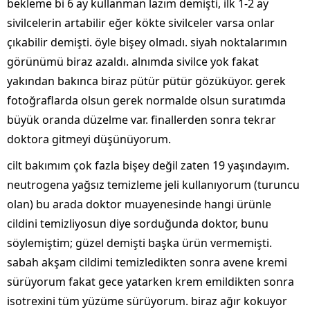
bekleme bi 6 ay kullanman lazım demişti, ilk 1-2 ay
sivilcelerin artabilir eğer kökte sivilceler varsa onlar
çıkabilir demişti. öyle bişey olmadı. siyah noktalarımın
görünümü biraz azaldı. alnımda sivilce yok fakat
yakından bakınca biraz pütür pütür gözüküyor. gerek
fotoğraflarda olsun gerek normalde olsun suratımda
büyük oranda düzelme var. finallerden sonra tekrar
doktora gitmeyi düşünüyorum.
cilt bakımım çok fazla bişey değil zaten 19 yaşındayım.
neutrogena yağsız temizleme jeli kullanıyorum (turuncu
olan) bu arada doktor muayenesinde hangi ürünle
cildini temizliyosun diye sorduğunda doktor, bunu
söylemiştim; güzel demişti başka ürün vermemişti.
sabah akşam cildimi temizledikten sonra avene kremi
sürüyorum fakat gece yatarken krem emildikten sonra
isotrexini tüm yüzüme sürüyorum. biraz ağır kokuyor