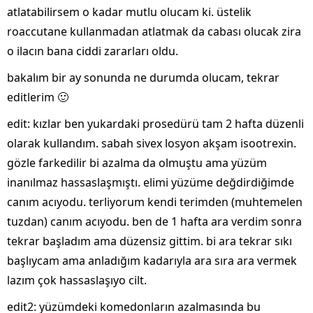
atlatabilirsem o kadar mutlu olucam ki. üstelik
roaccutane kullanmadan atlatmak da cabası olucak zira
o ilacın bana ciddi zararları oldu.
bakalım bir ay sonunda ne durumda olucam, tekrar
editlerim 🙂
edit: kızlar ben yukardaki prosedürü tam 2 hafta düzenli
olarak kullandım. sabah sivex losyon akşam isootrexin.
gözle farkedilir bi azalma da olmuştu ama yüzüm
inanılmaz hassaslaşmıştı. elimi yüzüme değdirdiğimde
canım acıyodu. terliyorum kendi terimden (muhtemelen
tuzdan) canım acıyodu. ben de 1 hafta ara verdim sonra
tekrar başladım ama düzensiz gittim. bi ara tekrar sıkı
başlıycam ama anladığım kadarıyla ara sıra ara vermek
lazım çok hassaslaşıyo cilt.
edit2: yüzümdeki komedonların azalmasında bu