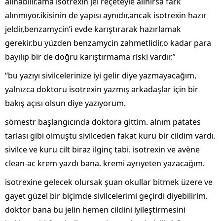
alınabilir.ama isotrexin jel reçeteyle alınırsa fark
alınmıyor.ikisinin de yapısı aynıdır,ancak isotrexin hazır
jeldir,benzamycin’i evde karıştırarak hazırlamak
gerekir.bu yüzden benzamycin zahmetlidir,o kadar para
bayılıp bir de doğru karıştırmama riski vardır.”
“bu yazıyı sivilcelerinize iyi gelir diye yazmayacağım,
yalnızca doktoru isotrexin yazmış arkadaşlar için bir
bakış açısı olsun diye yazıyorum.
sömestr başlangıcında doktora gittim. alnım patates
tarlası gibi olmuştu sivilceden fakat kuru bir cildim vardı.
sivilce ve kuru cilt biraz ilginç tabi. isotrexin ve avène
clean-ac krem yazdı bana. kremi ayrıyeten yazacağım.
isotrexine gelecek olursak şuan okullar bitmek üzere ve
gayet güzel bir biçimde sivilcelerimi geçirdi diyebilirim.
doktor bana bu jelin hemen cildini iyileştirmesini