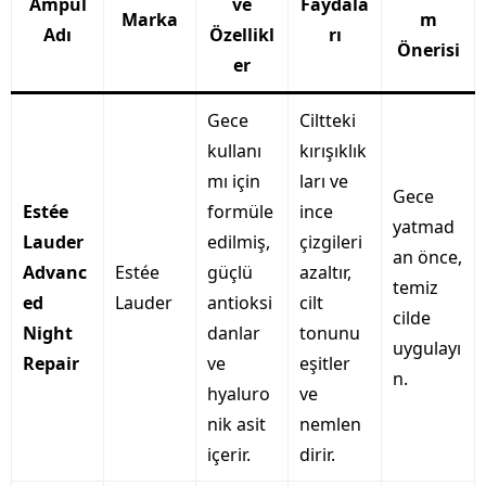
Ampul
ve
Faydala
Marka
m
Adı
Özellikl
rı
Önerisi
er
Gece
Ciltteki
kullanı
kırışıklık
mı için
ları ve
Gece
Estée
formüle
ince
yatmad
Lauder
edilmiş,
çizgileri
an önce,
Advanc
Estée
güçlü
azaltır,
temiz
ed
Lauder
antioksi
cilt
cilde
Night
danlar
tonunu
uygulayı
Repair
ve
eşitler
n.
hyaluro
ve
nik asit
nemlen
içerir.
dirir.