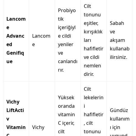
Cilt
Probiyo
tonunu
Lancom
tik
eşitler,
Sabah
e
içeriğiyl
kırışıklık
ve
Advanc
Lancom
e cildi
ları
akşam
ed
e
yeniler
hafifletir
kullanab
Genifiq
ve
ve cildi
ilirsiniz.
ue
canlandı
nemlen
rır.
dirir.
Cilt
Yüksek
lekelerin
Vichy
oranda
i
LiftActi
Gündüz
vitamin
hafifletir
v
kullanım
C içerir,
, cilt
Vitamin
Vichy
ı için
cilt
tonunu
C
uygund