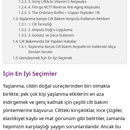
3. Vichy LiftActiv Vitamin C Ampoules
4. Filorga NCTF Reverse Anti-Aging Ampoules
5. The Ordinary Buffet + Copper Peptides 1%
Yaşlanma Karşıtı Cilt Bakım Ampulü Kullanım Rehberi
1. Cilt Temizliği
2. Ampulü Doğru Uygulama
3. Gündüz ve Gece Kullanımı
Cilt Bakımında Sık Yapılan Hatalar
Yaşlanma Karşıtı Cilt Bakım Ampullerini Hakkında Sıkça
Sorulan Sorular
Gençleşmek İçin En İyi Seçenek
İçin En İyi Seçimler
Yaşlanma, cildin doğal süreçlerinden biri olmakla
birlikte, pek çok kişi yaşlanma etkilerini en aza
indirgemek ve genç kalmak için çeşitli cilt bakım
yöntemlerine başvurur. Ciltteki kırışıklıklar, ince çizgiler,
elastikiyet kaybı ve mat görünüm gibi belirtiler, zamanla
hepimizin karşılaştığı yaygın sorunlardandır. Ancak bu