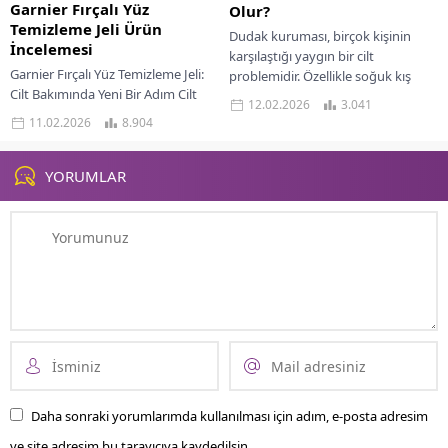
Garnier Fırçalı Yüz
Olur?
Temizleme Jeli Ürün
Dudak kuruması, birçok kişinin
İncelemesi
karşılaştığı yaygın bir cilt
Garnier Fırçalı Yüz Temizleme Jeli:
problemidir. Özellikle soğuk kış
Cilt Bakımında Yeni Bir Adım Cilt
aylarında, sert hava koşullarından
12.02.2026
3.041
bakım ürünleri arasında son
etkilenerek dudaklarda çatlama,
11.02.2026
8.904
yıllarda adından sıkça söz ettiren...
kuruma...
YORUMLAR
Daha sonraki yorumlarımda kullanılması için adım, e-posta adresim
ve site adresim bu tarayıcıya kaydedilsin.