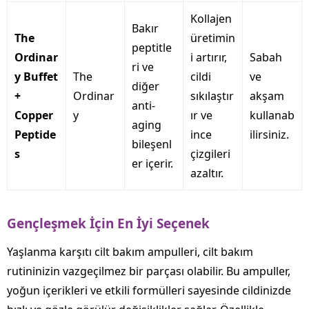
Kollajen
Bakır
The
üretimin
peptitle
Ordinar
i artırır,
Sabah
ri ve
y Buffet
The
cildi
ve
diğer
+
Ordinar
sıkılaştır
akşam
anti-
Copper
y
ır ve
kullanab
aging
Peptide
ince
ilirsiniz.
bileşenl
s
çizgileri
er içerir.
azaltır.
Gençleşmek İçin En İyi Seçenek
Yaşlanma karşıtı cilt bakım ampulleri, cilt bakım
rutininizin vazgeçilmez bir parçası olabilir. Bu ampuller,
yoğun içerikleri ve etkili formülleri sayesinde cildinizde