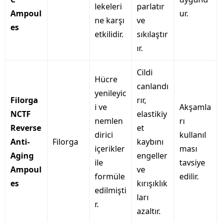
lekeleri
parlatır
Ampoul
ur.
ne karşı
ve
es
etkilidir.
sıkılaştır
ır.
Cildi
Hücre
canlandı
yenileyic
Filorga
rır,
i ve
Akşamla
NCTF
elastikiy
nemlen
rı
Reverse
et
dirici
kullanıl
Anti-
Filorga
kaybını
içerikler
ması
Aging
engeller
ile
tavsiye
Ampoul
ve
formüle
edilir.
es
kırışıklık
edilmişti
ları
r.
azaltır.