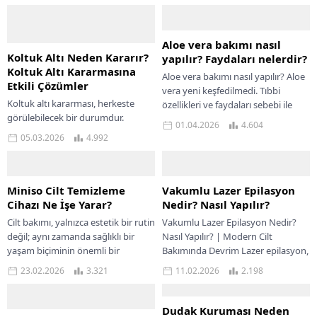
Aloe vera bakımı nasıl
Koltuk Altı Neden Kararır?
yapılır? Faydaları nelerdir?
Koltuk Altı Kararmasına
Aloe vera bakımı nasıl yapılır? Aloe
Etkili Çözümler
vera yeni keşfedilmedi. Tıbbi
Koltuk altı kararması, herkeste
özellikleri ve faydaları sebebi ile
görülebilecek bir durumdur.
binlerce yıldır biliniyor ve eski...
01.04.2026
4.604
Vücudumuzda meydana gelen bu
05.03.2026
4.992
kararma sadece koltuk altında
kalmayıp genital bölgede, bıyık
bölgesinde...
Miniso Cilt Temizleme
Vakumlu Lazer Epilasyon
Cihazı Ne İşe Yarar?
Nedir? Nasıl Yapılır?
Cilt bakımı, yalnızca estetik bir rutin
Vakumlu Lazer Epilasyon Nedir?
değil; aynı zamanda sağlıklı bir
Nasıl Yapılır? | Modern Cilt
yaşam biçiminin önemli bir
Bakımında Devrim Lazer epilasyon,
parçasıdır. Gün içerisinde maruz
uzun yıllardır istenmeyen
23.02.2026
3.321
11.02.2026
2.198
kaldığımız...
tüylerden kurtulmanın en etkili...
Dudak Kuruması Neden