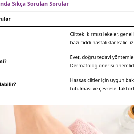
ında Sıkça Sorulan Sorular
rular
Ciltteki kırmızı lekeler, genell
bazı ciddi hastalıklar kalıcı iz
Evet, doğru tedavi yöntemleri i
 mi?
Dermatolog önerisi önemlidi
Hassas ciltler için uygun ba
labilir?
tutulması ve çevresel faktö