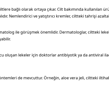
ciltlere bağlı olarak ortaya çıkar. Cilt bakımında kullanılan ü
r. Nemlendirici ve yatıştırıcı kremler, ciltteki tahrişi azaltab
matolog ile görüşmek önemlidir. Dermatologlar, ciltteki lekel
bilir.
u oluşan lekeler için doktorlar antibiyotik ya da antiviral ila
öntemleri de mevcuttur. Örneğin, aloe vera jeli, ciltteki iltihab