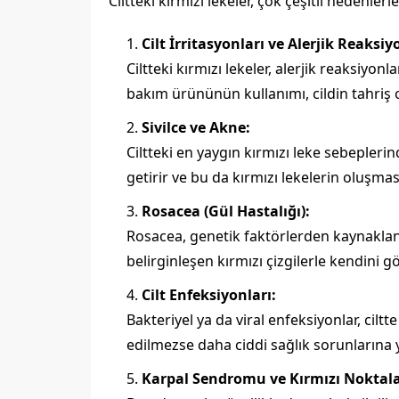
Ciltteki kırmızı lekeler, çok çeşitli nedenler
Cilt İrritasyonları ve Alerjik Reaksiy
Ciltteki kırmızı lekeler, alerjik reaksiyonl
bakım ürününün kullanımı, cildin tahriş 
Sivilce ve Akne:
Ciltteki en yaygın kırmızı leke sebeplerin
getirir ve bu da kırmızı lekelerin oluşma
Rosacea (Gül Hastalığı):
Rosacea, genetik faktörlerden kaynaklanan 
belirginleşen kırmızı çizgilerle kendini gö
Cilt Enfeksiyonları:
Bakteriyel ya da viral enfeksiyonlar, cilt
edilmezse daha ciddi sağlık sorunlarına yo
Karpal Sendromu ve Kırmızı Noktala