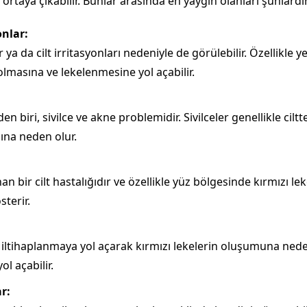
le ortaya çıkabilir. Bunlar arasında en yaygın olanları şunlardı
onlar:
ar ya da cilt irritasyonları nedeniyle de görülebilir. Özellikle 
olmasına ve lekelenmesine yol açabilir.
den biri, sivilce ve akne problemidir. Sivilceler genellikle 
sına neden olur.
bir cilt hastalığıdır ve özellikle yüz bölgesinde kırmızı lek
sterir.
te iltihaplanmaya yol açarak kırmızı lekelerin oluşumuna neden
l açabilir.
r: