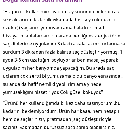
“Bugün ilk kullanımımı yaptım ay sonunda neler olcak
size aktarırım kızlar ilk yıkamada her sey cok güzeldi
özeldi:)) saçlarım yumusadı ama hala kurumadı
hissiyatını anlatamam bu arada ben iğnesiz enjektörle
saç diplerime uyguladım 3 dakika kalacakmıs uclarınada
sürdüm 3 dkkadan fazla kalırsa saç düzleştiriyormuş. 1
ayda 3-6 cm uzattığını söylüyorlar ben masaj yaparak
uyguladım her banyomda yapacağım. Bu arada saç
uçlarım çok sertti bi yumuşama oldu banyo esnasında..
su anda da hafif nemli diyebilirim ama yinede
yumusaklığını hissetiriyor. Çok güzel kokuyor.”
“Ürünü her kullandığımda bi kez daha şaşırıyorum ,bu
kadarını beklemiyordum. Ürün harikaaa, hem hesaplı
hem de saçlarınızı yıpratmadan ,saç düzleştiriciyle
saçınızı yakmadan pürüzsüz saça sahip olabilirsiniz.