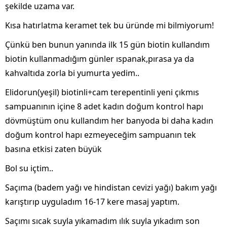
şekilde uzama var.
Kısa hatırlatma keramet tek bu üründe mi bilmiyorum!
Çünkü ben bunun yanında ilk 15 gün biotin kullandım
biotin kullanmadığım günler ıspanak,pırasa ya da
kahvaltıda zorla bi yumurta yedim..
Elidorun(yeşil) biotinli+cam terepentinli yeni çıkmıs
sampuanının içine 8 adet kadın doğum kontrol hapı
dövmüştüm onu kullandım her banyoda bi daha kadın
doğum kontrol hapı ezmeyeceğim sampuanın tek
basına etkisi zaten büyük
Bol su içtim..
Saçıma (badem yağı ve hindistan cevizi yağı) bakım yağı
karıştırıp uyguladım 16-17 kere masaj yaptım.
Saçımı sıcak suyla yıkamadım ılık suyla yıkadım son