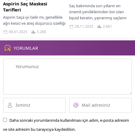
Aspirin Saç Maskesi
Saç bakımında son yılların en
Tarifleri
önemli yeniliklerinden biri olan
Aspirin Saça iyi Gelir mi, genellikle
liquid keratin, yıpranmış saçların
ağrı kesici ve ateş düşürücü özelliği
yeniden yapılanmasına ve
28.11.2025
2.661
ile bilinen aspirin saç dökülmesine
güçlenmesine yönelik geliştirilmiş
09.01.2025
5.280
de iyi gelmektedir....
profesyonel...
YORUMLAR
Daha sonraki yorumlarımda kullanılması için adım, e-posta adresim
ve site adresim bu tarayıcıya kaydedilsin.