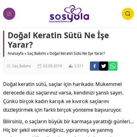
Doğal Keratin Sütü Ne İşe
Yarar?
Anasayfa
»
Saç Bakımı
»
Doğal Keratin Sütü Ne İşe Yarar?
Saç Bakımı
02.09.2019
2.511
Doğal keratin sütü, saçlar için harikadır. Mükemmel
derecede düz saçlarınız varsa, kendinizi şanslı sayın.
Çünkü birçok kadın karışık ve kıvırcık saçlarını
düzleştirmek için farklı birçok yönteme başvuruyor.
Bilirsiniz, o saçların büyük bir karmaşa yarattığı günleri…
Hiç bir şekil veremediğiniz, yıpranmış ve yanmış