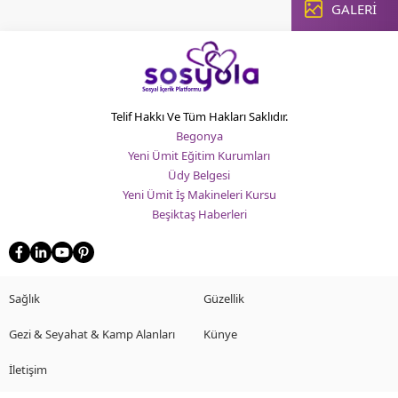
olacak.
GALERİ
şampua
Onna
saçları
Hair
doğal
olarak
canlılık
gerçekleştirdiğimi
sağlam
tüm
en
hizmetlerimiz
Telif Hakkı Ve Tüm Hakları Saklıdır.
etkili
stilinizi
yolları
Begonya
ve
arasınd
Yeni Ümit Eğitim Kurumları
beklentilerinizi
yer
Üdy Belgesi
tamamlamaya
alıyor.
Yeni Ümit İş Makineleri Kursu
odaklanıyor.
Yine
Beşiktaş Haberleri
Saç
de...
kaybı
yaşayan...
Sağlık
Güzellik
Gezi & Seyahat & Kamp Alanları
Künye
İletişim