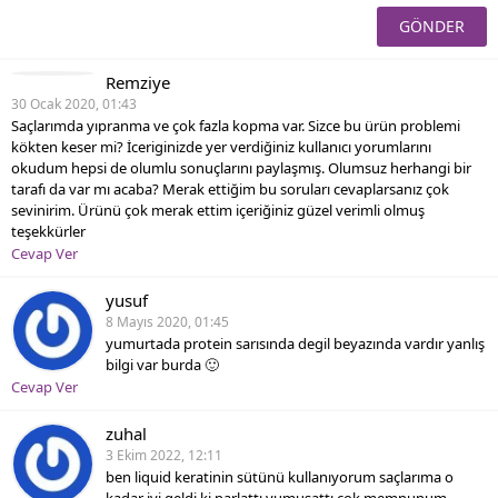
Remziye
30 Ocak 2020, 01:43
Saçlarımda yıpranma ve çok fazla kopma var. Sizce bu ürün problemi
kökten keser mi? İceriginizde yer verdiğiniz kullanıcı yorumlarını
okudum hepsi de olumlu sonuçlarını paylaşmış. Olumsuz herhangi bir
tarafı da var mı acaba? Merak ettiğim bu soruları cevaplarsanız çok
sevinirim. Ürünü çok merak ettim içeriğiniz güzel verimli olmuş
teşekkürler
Cevap Ver
yusuf
8 Mayıs 2020, 01:45
yumurtada protein sarısında degil beyazında vardır yanlış
bilgi var burda 🙂
Cevap Ver
zuhal
3 Ekim 2022, 12:11
ben liquid keratinin sütünü kullanıyorum saçlarıma o
kadar iyi geldi ki parlattı yumuşattı çok memnunum