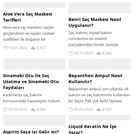
Aloe Vera Saç Maskesi
Benri Saç Maskesi Nasıl
Tarifleri
Uygulanır?
Aloe vera saç maskesi, saçları
Saç bakımı, kişisel bakım
güçlendiren ve saçları uzatan
rutinlerinin en önemli
özellikleri ile doğanın bir
parçalarından biridir. Günlük
mucizesidir. Saçların uzaması söz
14.01.2022
5.157
yaşamın getirdiği stres, şehir
konusu olduğunda, sabır...
26.11.2025
6.144
hayatının hava kirliliği, ısı ile
şekillendirme...
Sinameki Otu ile Saç
Bepanthen Ampul Nasıl
Uzatma ve Sinameki Otu
Kullanılır?
Faydaları
Bepanthen ampul, son yıllarda cilt
Kadınlarda saç bakımı
bakımı ve saç bakımında kullanılan
konusundaki hassasiyeti malum.
bir ilaçtır. Pek çok farklı faydası
Hal böyle olunca her ortamda,
bulunan Bepanthen ampul nedir,...
07.02.2022
4.666
05.03.2020
4.120
herkesin söylediği altın bilgi
niteliğinde araştırılıyor ve hızlıca
uygulamaya...
Liquid Keratin Ne İşe
Aspirin Saça iyi Gelir mi?
Yarar?