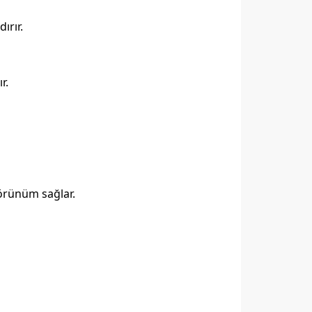
ırır.
r.
görünüm sağlar.