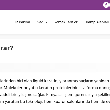
Cilt Bakımı
Sağlık
Yemek Tarifleri
Kamp Alanları
arar?
klerinden biri olan liquid keratin, yıpranmış saçların yenid
. Moleküler boyutlu keratin proteinlerinin sıvı forma dönüşt
deli bir iyileşme sağlar. Kimyasal işlem gören, ısıyla şekille
şim yaratan bu teknoloji, hem kuaför salonlarında hem de e