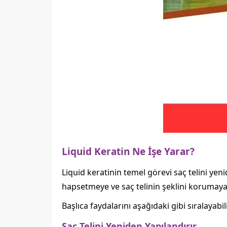
Liquid Keratin Ne İşe Yarar?
Liquid keratinin temel görevi saç telini y
hapsetmeye ve saç telinin şeklini korumaya y
Başlıca faydalarını aşağıdaki gibi sıralayabili
Saç Telini Yeniden Yapılandırır