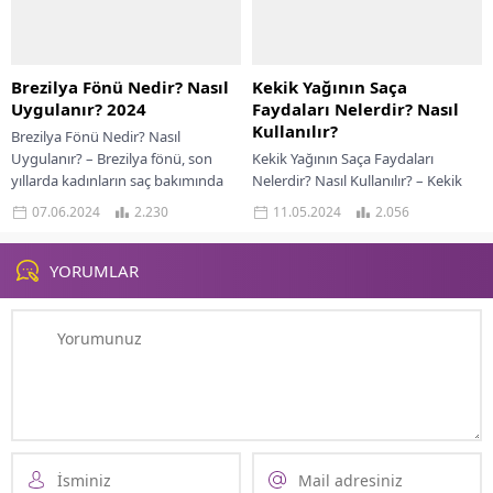
Brezilya Fönü Nedir? Nasıl
Kekik Yağının Saça
Uygulanır? 2024
Faydaları Nelerdir? Nasıl
Kullanılır?
Brezilya Fönü Nedir? Nasıl
Uygulanır? – Brezilya fönü, son
Kekik Yağının Saça Faydaları
yıllarda kadınların saç bakımında
Nelerdir? Nasıl Kullanılır? – Kekik
tercih ettiği popüler bir yöntem
yağı, kekik bitkisinin
07.06.2024
2.230
11.05.2024
2.056
haline gelmiştir....
yapraklarından ve çiçeklerinden
elde edilen uçucu bir yağdır....
YORUMLAR