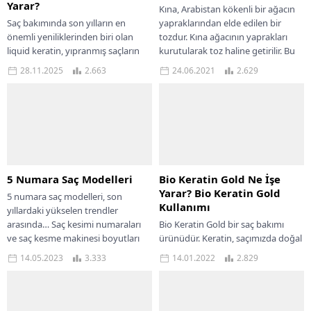
Yarar?
Kına, Arabistan kökenli bir ağacın
Saç bakımında son yılların en
yapraklarından elde edilen bir
önemli yeniliklerinden biri olan
tozdur. Kına ağacının yaprakları
liquid keratin, yıpranmış saçların
kurutularak toz haline getirilir. Bu
yeniden yapılanmasına ve
toz, su...
28.11.2025
2.663
24.06.2021
2.629
güçlenmesine yönelik geliştirilmiş
profesyonel...
5 Numara Saç Modelleri
Bio Keratin Gold Ne İşe
Yarar? Bio Keratin Gold
5 numara saç modelleri, son
Kullanımı
yıllardaki yükselen trendler
arasında… Saç kesimi numaraları
Bio Keratin Gold bir saç bakımı
ve saç kesme makinesi boyutları
ürünüdür. Keratin, saçımızda doğal
erkeklerin ve kadınların...
olarak bulunan başlıca proteindir.
14.05.2023
3.333
14.01.2022
2.829
Saç keratin içermekle kalmaz aynı
zamanda...