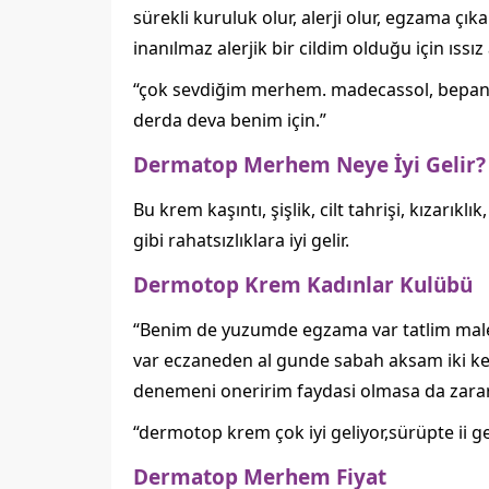
sürekli kuruluk olur, alerji olur, egzama çık
inanılmaz alerjik bir cildim olduğu için ıss
“çok sevdiğim merhem. madecassol, bepanthen
derda deva benim için.”
Dermatop Merhem Neye İyi Gelir?
Bu krem kaşıntı, şişlik, cilt tahrişi, kızarık
gibi rahatsızlıklara iyi gelir.
Dermotop Krem Kadınlar Kulübü
“Benim de yuzumde egzama var tatlim malese
var eczaneden al gunde sabah aksam iki ker
denemeni oneririm faydasi olmasa da zarar
“dermotop krem çok iyi geliyor,sürüpte ii 
Dermatop Merhem Fiyat