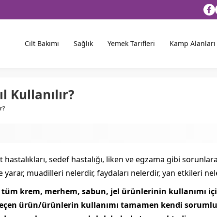
Cilt Bakımı
Sağlık
Yemek Tarifleri
Kamp Alanları
Kullanılır?
r?
ilt hastalıkları, sedef hastalığı, liken ve egzama gibi sorun
işe yarar, muadilleri nelerdir, faydaları nelerdir, yan etkileri n
siz tüm krem, merhem, sabun, jel ürünlerinin kullanımı 
i geçen ürün/ürünlerin kullanımı tamamen kendi sorumlu