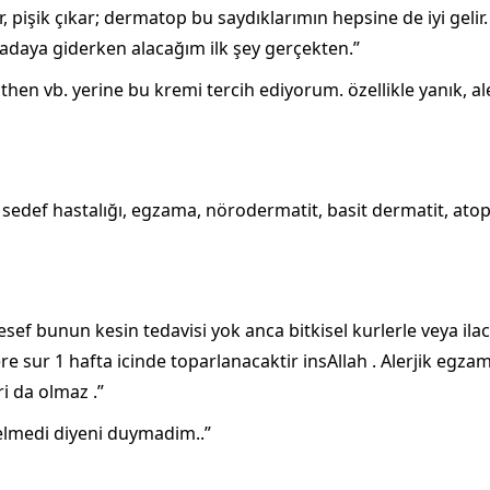
ar, pişik çıkar; dermatop bu saydıklarımın hepsine de iyi geli
ız adaya giderken alacağım ilk şey gerçekten.”
 vb. yerine bu kremi tercih ediyorum. özellikle yanık, alerj
lık, sedef hastalığı, egzama, nörodermatit, basit dermatit, ato
f bunun kesin tedavisi yok anca bitkisel kurlerle veya ilac
e sur 1 hafta icinde toparlanacaktir insAllah . Alerjik eg
i da olmaz .”
gelmedi diyeni duymadim..”