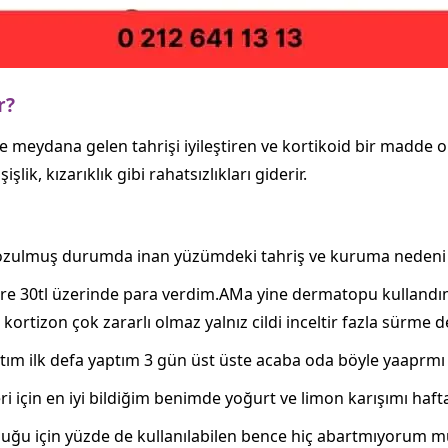
r?
 meydana gelen tahrişi iyileştiren ve kortikoid bir madde ol
şlik, kızarıklık gibi rahatsızlıkları giderir.
bozulmuş durumda inan yüzümdeki tahriş ve kuruma nedeni il
e 30tl üzerinde para verdim.AMa yine dermatopu kullandım
ortizon çok zararlı olmaz yalnız cildi inceltir fazla sürme d
tım ilk defa yaptım 3 gün üst üste acaba oda böyle yaaprm
ri için en iyi bildiğim benimde yoğurt ve limon karışımı haft
olduğu için yüzde de kullanılabilen bence hiç abartmıyorum