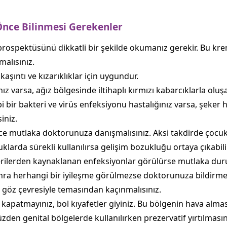
ce Bilinmesi Gerekenler
ospektüsünü dikkatli bir şekilde okumanız gerekir. Bu kre
malısınız.
kaşıntı ve kızarıklıklar için uygundur.
ız varsa, ağız bölgesinde iltihaplı kırmızı kabarcıklarla oluşa
gibi bir bakteri ve virüs enfeksiyonu hastalığınız varsa, şek
iniz.
 mutlaka doktorunuza danışmalısınız. Aksi takdirde çocukl
klarda sürekli kullanılırsa gelişim bozukluğu ortaya çıkabilir
terilerden kaynaklanan enfeksiyonlar görülürse mutlaka du
nra herhangi bir iyileşme görülmezse doktorunuza bildirmen
göz çevresiyle temasından kaçınmalısınız.
 kapatmayınız, bol kıyafetler giyiniz. Bu bölgenin hava almas
zden genital bölgelerde kullanılırken prezervatif yırtılmasın