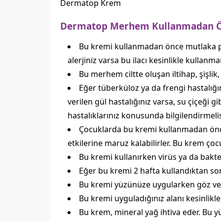
Dermatop Krem
Dermatop Merhem Kullanmadan Ön
Bu kremi kullanmadan önce mutlaka pr
alerjiniz varsa bu ilacı kesinlikle kullanma
Bu merhem ciltte oluşan iltihap, şişlik, 
Eğer tüberküloz ya da frengi hastalığın
verilen gül hastalığınız varsa, su çiçeği 
hastalıklarınız konusunda bilgilendirmelis
Çocuklarda bu kremi kullanmadan önce
etkilerine maruz kalabilirler. Bu krem çocu
Bu kremi kullanırken virüs ya da bak
Eğer bu kremi 2 hafta kullandıktan so
Bu kremi yüzünüze uygularken göz ve 
Bu kremi uyguladığınız alanı kesinlikle
Bu krem, mineral yağ ihtiva eder. Bu yü