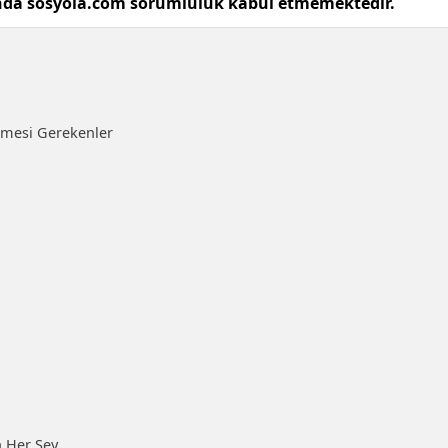
unda sosyola.com sorumluluk kabul etmemektedir.
mesi Gerekenler
 Her Şey