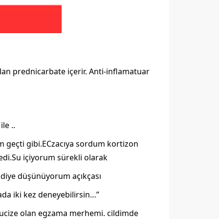
an prednicarbate içerir. Anti-inflamatuar
e ..
 geçti gibi.ECzacıya sordum kortizon
edi.Su içiyorum sürekli olarak
ı diye düşünüyorum açıkçası
ada iki kez deneyebilirsin…”
 mucize olan egzama merhemi. cildimde