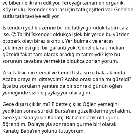
ve biber ile ikram ediliyor. Tereyağı tamamen organik.
Köy usulü. İskender sonrası için tatlı çeşitleri var. Genelde
sütlü tatlı tavsiye ediliyor.
İskenderi yedik üzerine bir de tatlıyı gömdük tabiri caiz
ise. 🙂 Tarihi İskender oldukça işlek bir yerde bu yüzden
otopark olayı biraz sıkıntılı. Yer bulmak ve aracın
çekilmemesi gibi bir garanti yok. Genel olarak mekan
güzeldi fakat tam olarak aradığım tat mıydı? işte bu
sorunun cevabını vermekte oldukça zorlanıyorum.
Zira Taksicinin Cemal ve Cemil Usta sözü hala aklımda.
Acaba oraya mı gitseydim? Acaba orası daha mı güzeldi?
İşte bu soruların yanıtını da bir sonraki günün öğlen
yemeğinde sizinle paylaşıyor olacağım.
Gece dışarı çıkılır mı? Elbette çıkılır. Öğlen yemeğini
yedikten sonra sürekli Bursa’nın güzelliklerine yol aldım.
Gece yarısına yakın Kanatçı Baba’nın açık olduğunu
öğrendim. Dolayısıyla sonradan gurme biri olarak
Kanatçı Baba’nın yolunu tutuyorum.