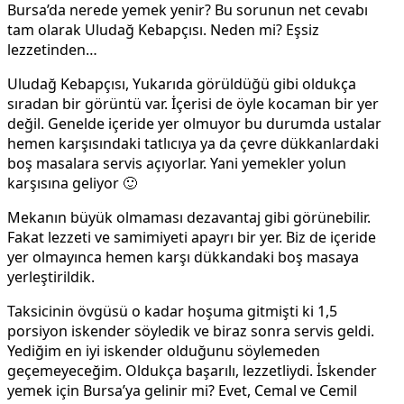
Bursa’da nerede yemek yenir? Bu sorunun net cevabı
tam olarak Uludağ Kebapçısı. Neden mi? Eşsiz
lezzetinden…
Uludağ Kebapçısı, Yukarıda görüldüğü gibi oldukça
sıradan bir görüntü var. İçerisi de öyle kocaman bir yer
değil. Genelde içeride yer olmuyor bu durumda ustalar
hemen karşısındaki tatlıcıya ya da çevre dükkanlardaki
boş masalara servis açıyorlar. Yani yemekler yolun
karşısına geliyor 🙂
Mekanın büyük olmaması dezavantaj gibi görünebilir.
Fakat lezzeti ve samimiyeti apayrı bir yer. Biz de içeride
yer olmayınca hemen karşı dükkandaki boş masaya
yerleştirildik.
Taksicinin övgüsü o kadar hoşuma gitmişti ki 1,5
porsiyon iskender söyledik ve biraz sonra servis geldi.
Yediğim en iyi iskender olduğunu söylemeden
geçemeyeceğim. Oldukça başarılı, lezzetliydi. İskender
yemek için Bursa’ya gelinir mi? Evet, Cemal ve Cemil