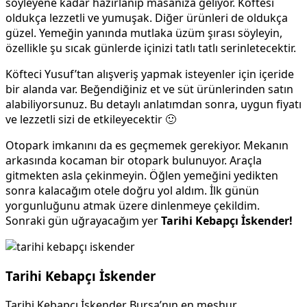
söyleyene kadar hazırlanıp masanıza geliyor. Köftesi
oldukça lezzetli ve yumuşak. Diğer ürünleri de oldukça
güzel. Yemeğin yanında mutlaka üzüm şırası söyleyin,
özellikle şu sıcak günlerde içinizi tatlı tatlı serinletecektir.
Köfteci Yusuf’tan alışveriş yapmak isteyenler için içeride
bir alanda var. Beğendiğiniz et ve süt ürünlerinden satın
alabiliyorsunuz. Bu detaylı anlatımdan sonra, uygun fiyatı
ve lezzetli sizi de etkileyecektir 🙂
Otopark imkanını da es geçmemek gerekiyor. Mekanın
arkasında kocaman bir otopark bulunuyor. Araçla
gitmekten asla çekinmeyin. Öğlen yemeğini yedikten
sonra kalacağım otele doğru yol aldım. İlk günün
yorgunluğunu atmak üzere dinlenmeye çekildim.
Sonraki gün uğrayacağım yer
Tarihi Kebapçı İskender!
Tarihi Kebapçı İskender
Tarihi Kebapçı İskender Bursa’nın en meşhur