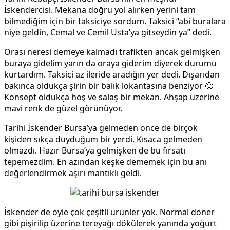
İskendercisi. Mekana doğru yol alırken yerini tam
bilmediğim için bir taksiciye sordum. Taksici “abi buralara
niye geldin, Cemal ve Cemil Usta’ya gitseydin ya” dedi.
Orası neresi demeye kalmadı trafikten ancak gelmişken
buraya gidelim yarın da oraya giderim diyerek durumu
kurtardım. Taksici az ileride aradığın yer dedi. Dışarıdan
bakınca oldukça şirin bir balık lokantasına benziyor 🙂
Konsept oldukça hoş ve salaş bir mekan. Ahşap üzerine
mavi renk de güzel görünüyor.
Tarihi İskender Bursa’ya gelmeden önce de birçok
kişiden sıkça duyduğum bir yerdi. Kısaca gelmeden
olmazdı. Hazır Bursa’ya gelmişken de bu fırsatı
tepemezdim. En azından keşke dememek için bu anı
değerlendirmek aşırı mantıklı geldi.
İskender de öyle çok çeşitli ürünler yok. Normal döner
gibi pişirilip üzerine tereyağı dökülerek yanında yoğurt