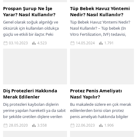
Prospan Şurup Ne İşe
Tüp Bebek Havuz Yöntemi
Yarar? Nasıl Kullanılır?
Nedir? Nasıl Kullanılır?
Genel olarak soğuk algınlığı ve
Tüp Bebek Havuz Yöntemi Nedir?
öksürük için kullanılan oldukça
Nasıl Kullanılır? – Tüp bebek (In
güçlü ve etkili bir ilaçtır. Peki
Vitro Fertilization, IVF) tedavisi,
Prospan şurup nedir, Prospan
çocuk sahibi olmak isteyen çiftler...
03.10.2023
4.523
14.05.2024
1.791
şurup...
Diş Protezleri Hakkında
Protez Penis Ameliyatı
Merak Edilenler
Nasıl Yapılır?
Diş protezleri kaybolan dişlerin
Bu makalede sizlere en çok merak
yerine yapılan hareketli ya da sabit
edilenlerden birisi olan protez
bir şekilde üretilen dişlere verilen
penis ameliyatı hakkında bilgiler
isimdir. Halk arasında protez dişler...
paylaşılacaktır. Bilindiği
28.05.2020
3.558
22.06.2023
1.906
üzere protez penis ameliyatı hangi
protez...