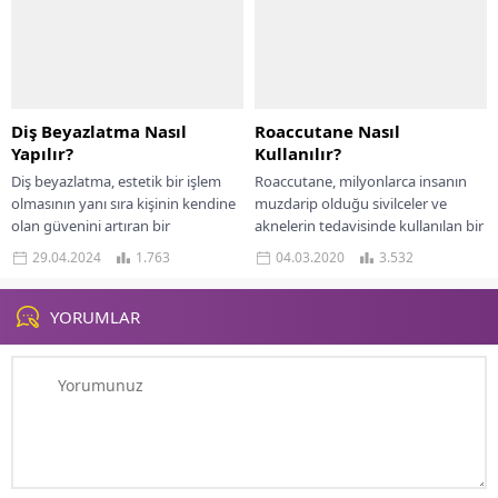
Diş Beyazlatma Nasıl
Roaccutane Nasıl
Yapılır?
Kullanılır?
Diş beyazlatma, estetik bir işlem
Roaccutane, milyonlarca insanın
olmasının yanı sıra kişinin kendine
muzdarip olduğu sivilceler ve
olan güvenini artıran bir
aknelerin tedavisinde kullanılan bir
uygulamadır. Dişlerdeki sararma,
ilaçtır. Birçok kişinin merak ettiği
29.04.2024
1.763
04.03.2020
3.532
leke ve renk...
Roaccutane nedir, nasıl kullanılır,...
YORUMLAR