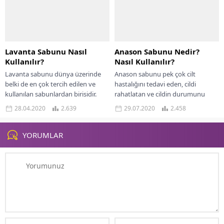
Lavanta Sabunu Nasıl
Anason Sabunu Nedir?
Kullanılır?
Nasıl Kullanılır?
Lavanta sabunu dünya üzerinde
Anason sabunu pek çok cilt
belki de en çok tercih edilen ve
hastalığını tedavi eden, cildi
kullanılan sabunlardan birisidir.
rahatlatan ve cildin durumunu
Muhteşem kokusu, baş döndürücü
iyileştiren doğal bir üründür.
28.04.2020
2.639
29.07.2020
2.458
aroması ve...
Anason sabunu ülkemizde...
YORUMLAR