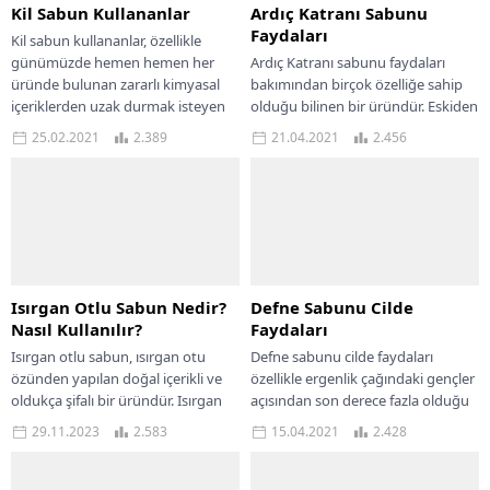
Kil Sabun Kullananlar
Ardıç Katranı Sabunu
Faydaları
Kil sabun kullananlar, özellikle
günümüzde hemen hemen her
Ardıç Katranı sabunu faydaları
üründe bulunan zararlı kimyasal
bakımından birçok özelliğe sahip
içeriklerden uzak durmak isteyen
olduğu bilinen bir üründür. Eskiden
kişileri içermektedir. Ciltlerine
beri cilt hastalıklarının tedavisinde
25.02.2021
2.389
21.04.2021
2.456
doğal...
kullanıldığı da malumdur....
Isırgan Otlu Sabun Nedir?
Defne Sabunu Cilde
Nasıl Kullanılır?
Faydaları
Isırgan otlu sabun, ısırgan otu
Defne sabunu cilde faydaları
özünden yapılan doğal içerikli ve
özellikle ergenlik çağındaki gençler
oldukça şifalı bir üründür. Isırgan
açısından son derece fazla olduğu
otu hakkında daha önce hiçbir...
bilinmektedir. Doğal bir yapıya
29.11.2023
2.583
15.04.2021
2.428
sahip olması bakımından...