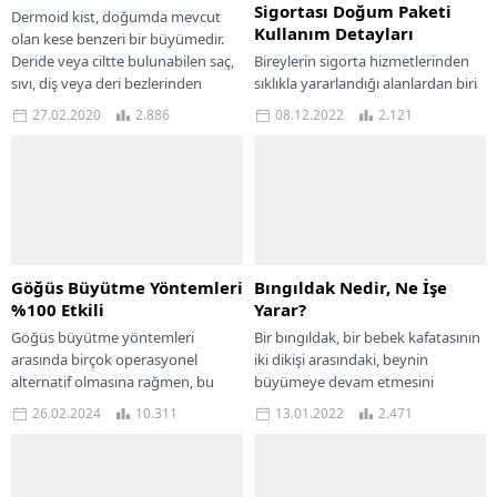
Sigortası Doğum Paketi
Dermoid kist, doğumda mevcut
Kullanım Detayları
olan kese benzeri bir büyümedir.
Deride veya ciltte bulunabilen saç,
Bireylerin sigorta hizmetlerinden
sıvı, diş veya deri bezlerinden
sıklıkla yararlandığı alanlardan biri
oluşur....
sağlık alanıdır. Sağlık konusunda
27.02.2020
2.886
08.12.2022
2.121
kişilerin yararlanabileceği çok
sayıda farklı sigorta uygulaması
bulunur. Tamamlayıcı...
Göğüs Büyütme Yöntemleri
Bıngıldak Nedir, Ne İşe
%100 Etkili
Yarar?
Göğüs büyütme yöntemleri
Bir bıngıldak, bir bebek kafatasının
arasında birçok operasyonel
iki dikişi arasındaki, beynin
alternatif olmasına rağmen, bu
büyümeye devam etmesini
çözüme başvurmadan önce
sağlayan bir boşluktur. İnsan
26.02.2024
10.311
13.01.2022
2.471
denemeniz gereken etkili göğüs
kafatasında başın üst kısmında,...
büyütme yöntemlerini
paylaşacağız....