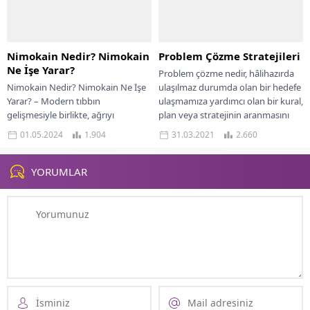
Nimokain Nedir? Nimokain
Problem Çözme Stratejileri
Ne İşe Yarar?
Problem çözme nedir, hâlihazırda
Nimokain Nedir? Nimokain Ne İşe
ulaşılmaz durumda olan bir hedefe
Yarar? – Modern tıbbın
ulaşmamıza yardımcı olan bir kural,
gelişmesiyle birlikte, ağrıyı
plan veya stratejinin aranmasını
hafifletmek ve tedavi etmek için
gerektirir. Sezgisel...
01.05.2024
1.904
31.03.2021
2.660
çeşitli yöntemler ve...
YORUMLAR