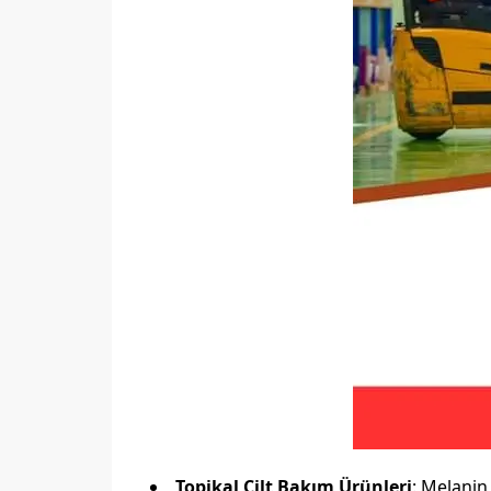
Topikal Cilt Bakım Ürünleri
: Melanin 