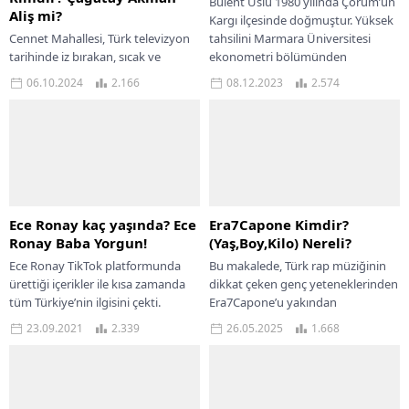
Bülent Uslu 1980 yılında Çorum’un
Aliş mi?
Kargı ilçesinde doğmuştur. Yüksek
Cennet Mahallesi, Türk televizyon
tahsilini Marmara Üniversitesi
tarihinde iz bırakan, sıcak ve
ekonometri bölümünden
samimi mahalle hayatını başarıyla
dereceyle bitirmiştir. Eğitimci anne
06.10.2024
2.166
08.12.2023
2.574
yansıtan bir dizidir. 2004-2007 yılları
ve babanın...
arasında ekranlarda...
Ece Ronay kaç yaşında? Ece
Era7Capone Kimdir?
Ronay Baba Yorgun!
(Yaş,Boy,Kilo) Nereli?
Ece Ronay TikTok platformunda
Bu makalede, Türk rap müziğinin
ürettiği içerikler ile kısa zamanda
dikkat çeken genç yeteneklerinden
tüm Türkiye’nin ilgisini çekti.
Era7Capone’u yakından
“Karpuz” adında çıkardığı single
tanıyacağız. Sanatçının hayatına,
23.09.2021
2.339
26.05.2025
1.668
parçası ile oldukça...
kariyerine ve merak edilen kişisel
bilgilerine...