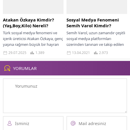
Atakan Özkaya Kimdir?
Sosyal Medya Fenomeni
(Yaş,Boy,Kilo) Nereli?
Semih Varol Kimdir?
Türk sosyal medya fenomeni ve
Semih Varol, uzun zamandır çeşitli
içerik üreticisi Atakan Özkaya, genç
sosyal medya platformları
yaşına rağmen büyük bir hayran
üzerinden tanınan ve takip edilen
kitlesine sahip. Eğlenceli videoları
isimler arasında yer almaktadır.
29.07.2025
1.389
13.04.2021
2.973
ve...
Ancak son dönemlerde...
YORUMLAR