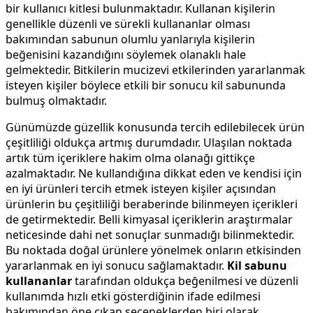
bir kullanıcı kitlesi bulunmaktadır. Kullanan kişilerin
genellikle düzenli ve sürekli kullananlar olması
bakımından sabunun olumlu yanlarıyla kişilerin
beğenisini kazandığını söylemek olanaklı hale
gelmektedir. Bitkilerin mucizevi etkilerinden yararlanmak
isteyen kişiler böylece etkili bir sonucu kil sabununda
bulmuş olmaktadır.
Günümüzde güzellik konusunda tercih edilebilecek ürün
çeşitliliği oldukça artmış durumdadır. Ulaşılan noktada
artık tüm içeriklere hakim olma olanağı gittikçe
azalmaktadır. Ne kullandığına dikkat eden ve kendisi için
en iyi ürünleri tercih etmek isteyen kişiler açısından
ürünlerin bu çeşitliliği beraberinde bilinmeyen içerikleri
de getirmektedir. Belli kimyasal içeriklerin araştırmalar
neticesinde dahi net sonuçlar sunmadığı bilinmektedir.
Bu noktada doğal ürünlere yönelmek onların etkisinden
yararlanmak en iyi sonucu sağlamaktadır.
Kil sabunu
kullananlar
tarafından oldukça beğenilmesi ve düzenli
kullanımda hızlı etki gösterdiğinin ifade edilmesi
bakımından öne çıkan seçeneklerden biri olarak