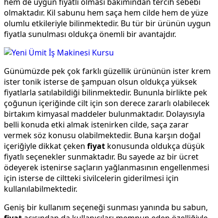
hem de uygun fiyatlı olması bakımından tercih sebebi
olmaktadır. Kil sabunu hem saça hem cilde hem de yüze
olumlu etkileriyle bilinmektedir. Bu tür bir ürünün uygun
fiyatla sunulması oldukça önemli bir avantajdır.
Günümüzde pek çok farklı güzellik ürününün ister krem
ister tonik isterse de şampuan olsun oldukça yüksek
fiyatlarla satılabildiği bilinmektedir. Bununla birlikte pek
çoğunun içeriğinde cilt için son derece zararlı olabilecek
birtakım kimyasal maddeler bulunmaktadır. Dolayısıyla
belli konuda etki almak istenirken cilde, saça zarar
vermek söz konusu olabilmektedir. Buna karşın doğal
içeriğiyle dikkat çeken
fiyat
konusunda oldukça düşük
fiyatlı seçenekler sunmaktadır. Bu sayede az bir ücret
ödeyerek istenirse saçların yağlanmasının engellenmesi
için isterse de ciltteki sivilcelerin giderilmesi için
kullanılabilmektedir.
Geniş bir kullanım seçeneği sunması yanında bu sabun,
fiyat
açısından da kullanıcıları memnun eden özelliğiyle