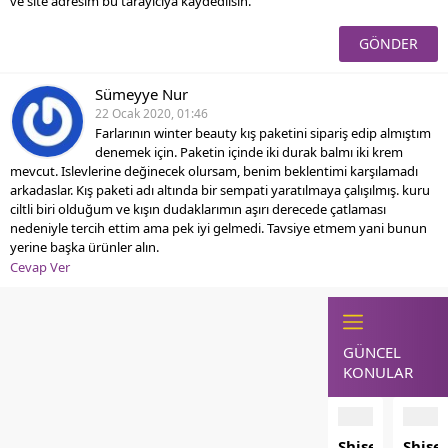
ve site adresim bu tarayıcıya kaydedilsin.
Sümeyye Nur
22 Ocak 2020, 01:46
Farlarının winter beauty kış paketini sipariş edip almıştım
denemek için. Paketin içinde iki durak balmı iki krem
mevcut. Islevlerine değinecek olursam, benim beklentimi karşılamadı
arkadaslar. Kış paketi adı altında bir sempati yaratılmaya çalışılmış. kuru
ciltli biri olduğum ve kışın dudaklarımın aşırı derecede çatlaması
nedeniyle tercih ettim ama pek iyi gelmedi. Tavsiye etmem yani bunun
yerine başka ürünler alın.
Cevap Ver
GÜNCEL
KONULAR
Shiseido
Shise