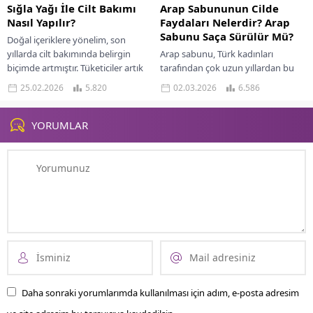
Sığla Yağı İle Cilt Bakımı
Arap Sabununun Cilde
Nasıl Yapılır?
Faydaları Nelerdir? Arap
Sabunu Saça Sürülür Mü?
Doğal içeriklere yönelim, son
yıllarda cilt bakımında belirgin
Arap sabunu, Türk kadınları
biçimde artmıştır. Tüketiciler artık
tarafından çok uzun yıllardan bu
yalnızca hızlı sonuç değil; güvenilir,
yana temizlik amacıyla kullanılıyor.
25.02.2026
5.820
02.03.2026
6.586
sürdürülebilir ve bilimsel...
Tamamen doğal içeriği sayesinde
hem sağlık açısından...
YORUMLAR
Daha sonraki yorumlarımda kullanılması için adım, e-posta adresim