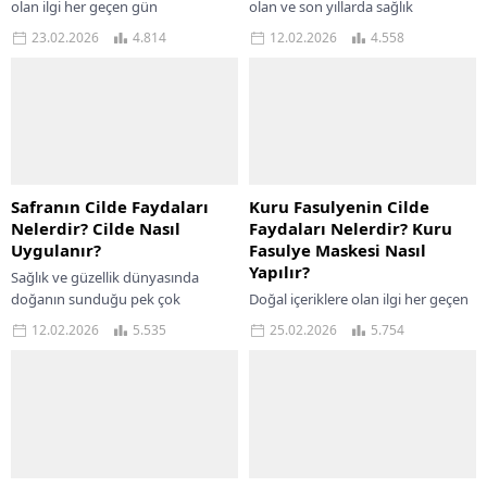
olan ilgi her geçen gün
olan ve son yıllarda sağlık
artmaktadır....
dünyasında dikkat çeken bir
23.02.2026
4.814
12.02.2026
4.558
sebzedir. Zengin vitamin ve mineral
içeriğiyle, kereviz...
Safranın Cilde Faydaları
Kuru Fasulyenin Cilde
Nelerdir? Cilde Nasıl
Faydaları Nelerdir? Kuru
Uygulanır?
Fasulye Maskesi Nasıl
Yapılır?
Sağlık ve güzellik dünyasında
doğanın sunduğu pek çok
Doğal içeriklere olan ilgi her geçen
mucizevi bitki ve baharat yer
gün artarken, mutfağımızın
12.02.2026
5.535
25.02.2026
5.754
almaktadır. Bunlardan biri de,
vazgeçilmez besinlerinden biri olan
yüzyıllardır geleneksel tıbbın...
kuru fasulye yalnızca sofralarda
değil, cilt bakımında...