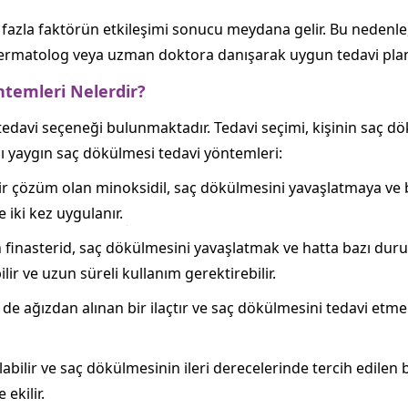
fazla faktörün etkileşimi sonucu meydana gelir. Bu nedenle,
Bir dermatolog veya uzman doktora danışarak uygun tedavi plan
ntemleri Nelerdir?
tedavi seçeneği bulunmaktadır. Tedavi seçimi, kişinin saç dök
azı yaygın saç dökülmesi tedavi yöntemleri:
bir çözüm olan minoksidil, saç dökülmesini yavaşlatmaya ve
e iki kez uygulanır.
an finasterid, saç dökülmesini yavaşlatmak ve hatta bazı dur
lir ve uzun süreli kullanım gerektirebilir.
d de ağızdan alınan bir ilaçtır ve saç dökülmesini tedavi etmek 
olabilir ve saç dökülmesinin ileri derecelerinde tercih edilen
ekilir.