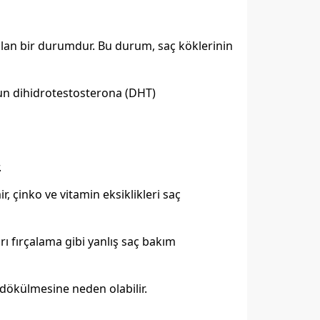
ılan bir durumdur. Bu durum, saç köklerinin
un dihidrotestosterona (DHT)
.
r, çinko ve vitamin eksiklikleri saç
şırı fırçalama gibi yanlış saç bakım
aç dökülmesine neden olabilir.