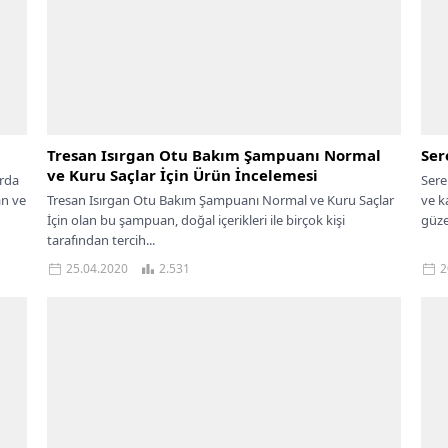
Tresan Isırgan Otu Bakım Şampuanı Normal
Ser
ve Kuru Saçlar İçin Ürün İncelemesi
arda
Sere
an ve
Tresan Isırgan Otu Bakım Şampuanı Normal ve Kuru Saçlar
ve k
İçin olan bu şampuan, doğal içerikleri ile birçok kişi
güzel
tarafından tercih...
25.04.2020
2.531
2