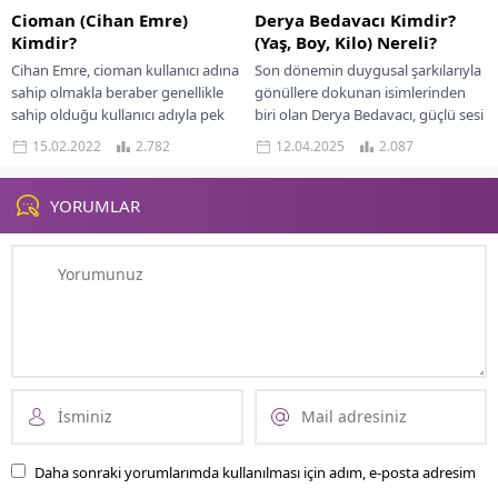
Cioman (Cihan Emre)
Derya Bedavacı Kimdir?
Kimdir?
(Yaş, Boy, Kilo) Nereli?
Cihan Emre, cioman kullanıcı adına
Son dönemin duygusal şarkılarıyla
sahip olmakla beraber genellikle
gönüllere dokunan isimlerinden
sahip olduğu kullanıcı adıyla pek
biri olan Derya Bedavacı, güçlü sesi
çok site üzerinden
ve samimi duruşuyla geniş bir
15.02.2022
2.782
12.04.2025
2.087
araştırılmaktadır. Günümüzde
hayran kitlesine...
oldukça...
YORUMLAR
Daha sonraki yorumlarımda kullanılması için adım, e-posta adresim