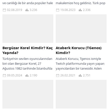
ve canlılığı ile bir anda popüler hale
makalemize hoş geldiniz. Türk pop
gelen güzel vlogger, güzellik,...
müziği sahnesinin genç ve enerjik
02.08.2019
3.236
19.08.2023
2.336
ismi Aleyna...
Bergüzar Korel Kimdir? Kaç
Ataberk Korucu (TGenos)
Yaşında?
Kimdir?
Türkiye’nin sevilen oyuncularından
Ataberk Korucu, Tgenos ismiyle
biri olan Bergüzar Korel, 27
Twitch platformunda yayın yapan
Ağustos 1982 tarihinde İstanbul’da
yayıncılardan bir tanesidir. Aslen
dünyaya geldi. Korel, babası Tanju
Adanalı olan Ataberk Korucu,
09.05.2024
2.190
26.02.2021
2.751
Korel ve annesi...
Muğla Marmaris’te doğmuştur.
Doğduğu...