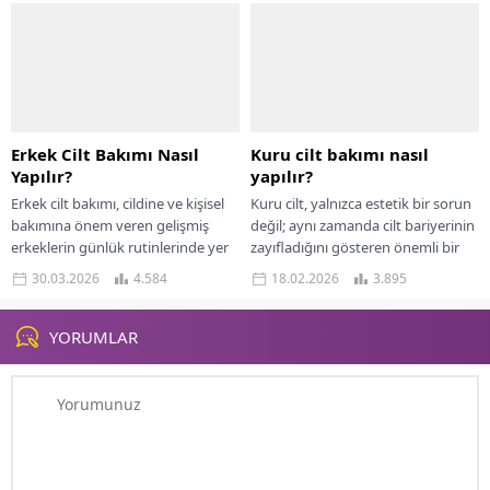
içeriklere yönelen tüketiciler,...
Erkek Cilt Bakımı Nasıl
Kuru cilt bakımı nasıl
Yapılır?
yapılır?
Erkek cilt bakımı, cildine ve kişisel
Kuru cilt, yalnızca estetik bir sorun
bakımına önem veren gelişmiş
değil; aynı zamanda cilt bariyerinin
erkeklerin günlük rutinlerinde yer
zayıfladığını gösteren önemli bir
alır. Günlük cilt bakımı rutini,
dermatolojik durumdur. Pullanma,
30.03.2026
4.584
18.02.2026
3.895
günümüzde...
gerginlik hissi,...
YORUMLAR