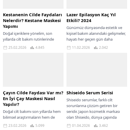
Kestanenin Cilde Faydaları
Lazer Epilasyon Kaç Yıl
Nelerdir? Kestane Maskesi
Etkili? 2024
Yapımı
Günümüz dünyasında estetik ve
Doğal içeriklere yönelim, son
kişisel bakım alanındaki gelişmeler,
yıllarda cilt bakım rutinlerinde
hayatı her geçen gün daha
belirgin bir artış göstermiştir.
konforlu ve pratik hale
25.02.2026
4.845
11.02.2026
2.042
Kimyasal içeriklere karşı artan
getirmektedir. Bunlardan biri...
hassasiyet ve bilinçli tüketici...
Çayın Cilde Faydası Var mı?
Shiseido Serum Serisi
En İyi Çay Maskesi Nasıl
Shiseido serumlar, farklı cilt
Yapılır?
sorunlarına çözüm getiren bir
Doğal cilt bakımı son yıllarda hem
seridir. Japon kozmetik markası
bilimsel araştırmaların hem de
olan Shiseido, dünya çapında
kullanıcı deneyimlerinin odağında
kaliteli bir marka olarak...
23.02.2026
5.099
01.04.2026
3.462
yer almaktadır. Özellikle bitkisel