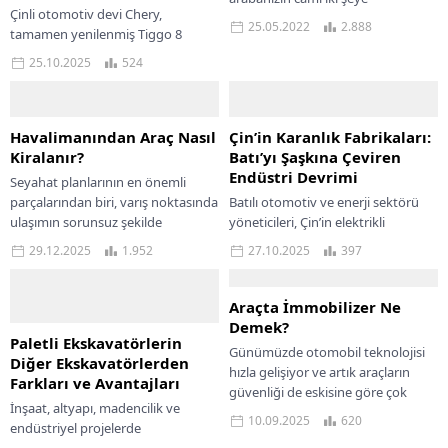
Çinli otomotiv devi Chery,
yaramaktadır. Birincisi dışarıya
25.05.2022
2.888
tamamen yenilenmiş Tiggo 8
bakmaktır. İkincisi, aracınızın iyi
modelinin resmi görsellerini
görünmesine...
25.10.2025
524
paylaştı. Göz alıcı bir tasarımla
karşımıza çıkan yeni Tiggo...
Havalimanından Araç Nasıl
Çin’in Karanlık Fabrikaları:
Kiralanır?
Batı’yı Şaşkına Çeviren
Endüstri Devrimi
Seyahat planlarının en önemli
parçalarından biri, varış noktasında
Batılı otomotiv ve enerji sektörü
ulaşımın sorunsuz şekilde
yöneticileri, Çin’in elektrikli
sağlanmasıdır. Özellikle iş
otomobil fabrikalarını ziyaret
29.12.2025
1.952
27.10.2025
397
seyahatleri, tatiller veya acil
ettiklerinde gördükleri tablo
yolculuklar sırasında...
karşısında büyük bir şaşkınlık
yaşadı. Ford,...
Araçta İmmobilizer Ne
Demek?
Paletli Ekskavatörlerin
Günümüzde otomobil teknolojisi
Diğer Ekskavatörlerden
hızla gelişiyor ve artık araçların
Farkları ve Avantajları
güvenliği de eskisine göre çok
İnşaat, altyapı, madencilik ve
daha fazla önemseniyor. İşte bu
10.09.2025
620
endüstriyel projelerde
noktada devreye...
ekskavatörler, iş sürekliliğinin ve