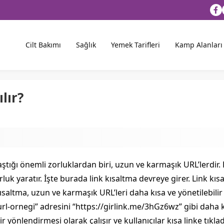
Cilt Bakımı
Sağlık
Yemek Tarifleri
Kamp Alanları
lır?
şılaştığı önemli zorluklardan biri, uzun ve karmaşık URL’lerdi
k yaratır. İşte burada link kısaltma devreye girer. Link kıs
 kısaltma, uzun ve karmaşık URL’leri daha kısa ve yönetilebili
l-ornegi” adresini “https://girlink.me/3hGz6wz” gibi dah
 bir yönlendirmesi olarak çalışır ve kullanıcılar kısa linke tıkl