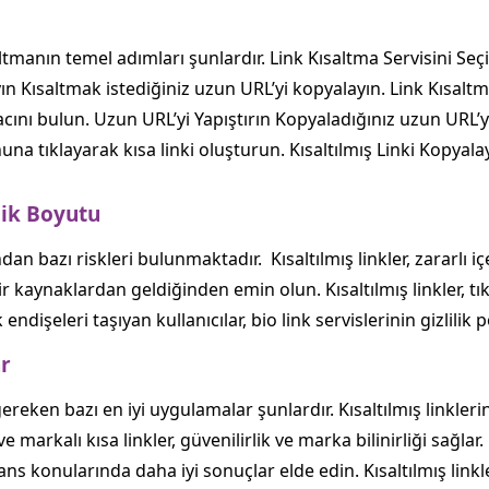
ltmanın temel adımları şunlardır. Link Kısaltma Servisini Seç
ın Kısaltmak istediğiniz uzun URL’yi kopyalayın. Link Kısaltm
cını bulun. Uzun URL’yi Yapıştırın Kopyaladığınız uzun URL’yi
una tıklayarak kısa linki oluşturun. Kısaltılmış Linki Kopyala
lik Boyutu
sından bazı riskleri bulunmaktadır. Kısaltılmış linkler, zararlı 
r kaynaklardan geldiğinden emin olun. Kısaltılmış linkler, tıkla
 endişeleri taşıyan kullanıcılar, bio link servislerinin gizlilik p
ar
ereken bazı en iyi uygulamalar şunlardır. Kısaltılmış linkleri
e markalı kısa linkler, güvenilirlik ve marka bilinirliği sağla
ns konularında daha iyi sonuçlar elde edin. Kısaltılmış linkl