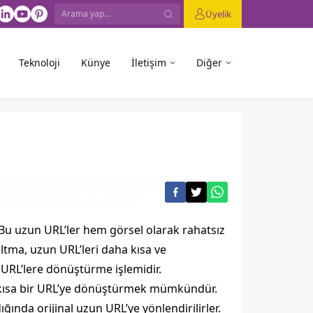
Üyelik
Teknoloji
Künye
İletişim
Diğer
r. Bu uzun URL’ler hem görsel olarak rahatsız
altma, uzun URL’leri daha kısa ve
r URL’lere dönüştürme işlemidir.
a kısa bir URL’ye dönüştürmek mümkündür.
adığında orijinal uzun URL’ye yönlendirilirler.