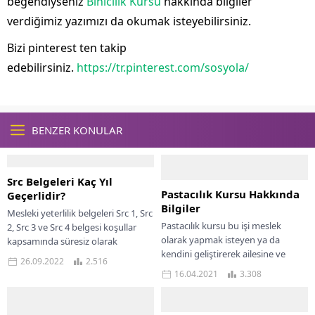
beğendiyseniz
Binicilik Kursu
hakkında bilgiler
verdiğimiz yazımızı da okumak isteyebilirsiniz.
Bizi pinterest ten takip
edebilirsiniz.
https://tr.pinterest.com/sosyola/
BENZER KONULAR
Src Belgeleri Kaç Yıl
Pastacılık Kursu Hakkında
Geçerlidir?
Bilgiler
Mesleki yeterlilik belgeleri Src 1, Src
Pastacılık kursu bu işi meslek
2, Src 3 ve Src 4 belgesi koşullar
olarak yapmak isteyen ya da
kapsamında süresiz olarak
kendini geliştirerek ailesine ve
verilmektedir. Sadece Src...
26.09.2022
2.516
çevresine farklı lezzetler yaparak
16.04.2021
3.308
tattırmak isteyenlerin...