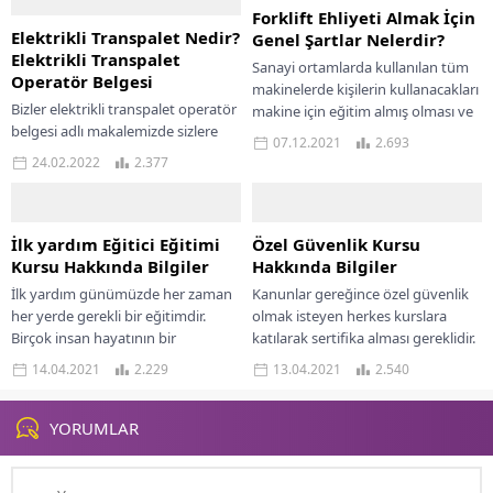
Forklift Ehliyeti Almak İçin
Elektrikli Transpalet Nedir?
Genel Şartlar Nelerdir?
Elektrikli Transpalet
Sanayi ortamlarda kullanılan tüm
Operatör Belgesi
makinelerde kişilerin kullanacakları
Bizler elektrikli transpalet operatör
makine için eğitim almış olması ve
belgesi adlı makalemizde sizlere
ehliyete sahip olmaları gereklidir.
07.12.2021
2.693
paketli yükleri taşıma kolaylığı
Bu anlamda sanayi...
24.02.2022
2.377
sağlayan ve efor gücünü azaltan iş
makinelerine denir. Hidrolik...
İlk yardım Eğitici Eğitimi
Özel Güvenlik Kursu
Kursu Hakkında Bilgiler
Hakkında Bilgiler
İlk yardım günümüzde her zaman
Kanunlar gereğince özel güvenlik
her yerde gerekli bir eğitimdir.
olmak isteyen herkes kurslara
Birçok insan hayatının bir
katılarak sertifika alması gereklidir.
döneminde ilkyardıma ihtiyaç
Bu sebeple de kurslara katılmak
14.04.2021
2.229
13.04.2021
2.540
duymuştur. İlk yardım...
için bazı şartlar...
YORUMLAR