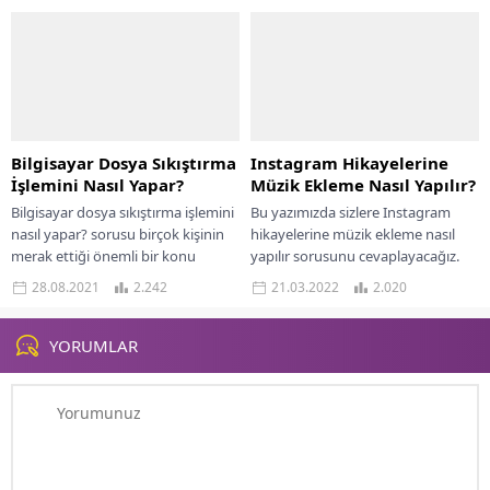
teknolojileri, işletim sistemi,...
bir parçası...
Bilgisayar Dosya Sıkıştırma
Instagram Hikayelerine
İşlemini Nasıl Yapar?
Müzik Ekleme Nasıl Yapılır?
Bilgisayar dosya sıkıştırma işlemini
Bu yazımızda sizlere Instagram
nasıl yapar? sorusu birçok kişinin
hikayelerine müzik ekleme nasıl
merak ettiği önemli bir konu
yapılır sorusunu cevaplayacağız.
olmaktadır. Dosyalar içerisinde
Instagram piyasaya sürüldüğü
28.08.2021
2.242
21.03.2022
2.020
bulunan büyük veriler...
günden bu yana çok fazla ilgi...
YORUMLAR