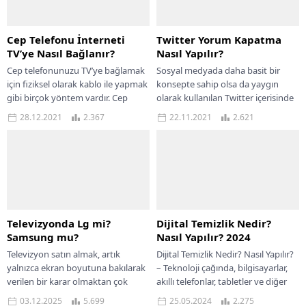
Cep Telefonu İnterneti
Twitter Yorum Kapatma
TV’ye Nasıl Bağlanır?
Nasıl Yapılır?
Cep telefonunuzu TV’ye bağlamak
Sosyal medyada daha basit bir
için fiziksel olarak kablo ile yapmak
konsepte sahip olsa da yaygın
gibi birçok yöntem vardır. Cep
olarak kullanılan Twitter içerisinde
telefonu interneti TV’ye nasıl
genelde gündem belirlenir.
28.12.2021
2.367
22.11.2021
2.621
bağlanır? Bu makalede,...
Herhangi bir gelişme...
Televizyonda Lg mi?
Dijital Temizlik Nedir?
Samsung mu?
Nasıl Yapılır? 2024
Televizyon satın almak, artık
Dijital Temizlik Nedir? Nasıl Yapılır?
yalnızca ekran boyutuna bakılarak
– Teknoloji çağında, bilgisayarlar,
verilen bir karar olmaktan çok
akıllı telefonlar, tabletler ve diğer
uzak. Görüntü kalitesi, panel
dijital cihazlar hayatımızın ayrılmaz
03.12.2025
5.699
25.05.2024
2.275