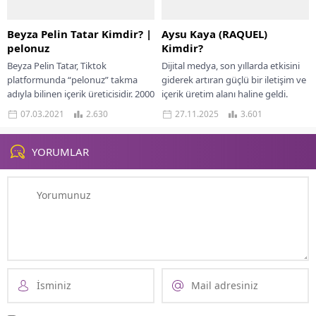
Beyza Pelin Tatar Kimdir? |
Aysu Kaya (RAQUEL)
pelonuz
Kimdir?
Beyza Pelin Tatar, Tiktok
Dijital medya, son yıllarda etkisini
platformunda “pelonuz” takma
giderek artıran güçlü bir iletişim ve
adıyla bilinen içerik üreticisidir. 2000
içerik üretim alanı haline geldi.
yılında doğan Beyza Pelin, samimi
Artık sadece ünlü isimler...
07.03.2021
2.630
27.11.2025
3.601
tavırlarıyla ve sosyal...
YORUMLAR