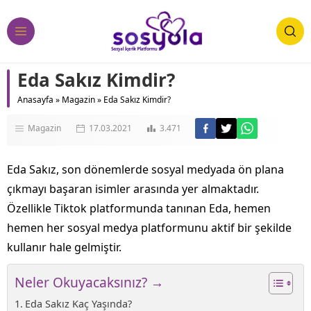
Eda Sakız Kimdir?
Anasayfa
»
Magazin
»
Eda Sakız Kimdir?
Magazin
17.03.2021
3.471
Eda Sakız, son dönemlerde sosyal medyada ön plana
çıkmayı başaran isimler arasında yer almaktadır.
Özellikle Tiktok platformunda tanınan Eda, hemen
hemen her sosyal medya platformunu aktif bir şekilde
kullanır hale gelmiştir.
Neler Okuyacaksınız? →
Eda Sakız Kaç Yaşında?