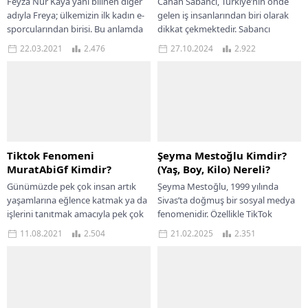
Feyza Nur Kaya yani bilinen diğer
Canan Sabancı, Türkiye’nin önde
adıyla Freya; ülkemizin ilk kadın e-
gelen iş insanlarından biri olarak
sporcularından birisi. Bu anlamda
dikkat çekmektedir. Sabancı
oldukça ilgi gören bir internet...
ailesinin önemli bir üyesi olan
22.03.2021
2.476
27.10.2024
2.922
Canan Sabancı, eğitim...
Tiktok Fenomeni
Şeyma Mestoğlu Kimdir?
MuratAbiGf Kimdir?
(Yaş, Boy, Kilo) Nereli?
Günümüzde pek çok insan artık
Şeyma Mestoğlu, 1999 yılında
yaşamlarına eğlence katmak ya da
Sivas’ta doğmuş bir sosyal medya
işlerini tanıtmak amacıyla pek çok
fenomenidir. Özellikle TikTok
video çekerek takipçileri ile
platformunda paylaştığı içeriklerle
11.08.2021
2.504
21.02.2025
2.351
paylaşımlarda...
geniş bir takipçi kitlesine ulaşmış...