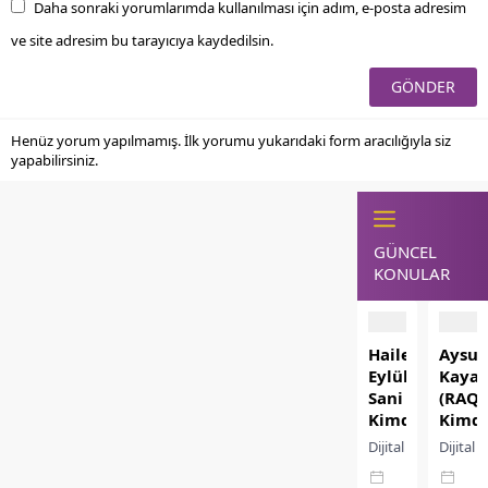
Daha sonraki yorumlarımda kullanılması için adım, e-posta adresim
ve site adresim bu tarayıcıya kaydedilsin.
Henüz yorum yapılmamış. İlk yorumu yukarıdaki form aracılığıyla siz
yapabilirsiniz.
GÜNCEL
KONULAR
Hailey
Aysu
Eylül
Kaya
Sani
(RAQU
Kimdir?
Kimdi
Dijital
Dijital
içerik
medya,