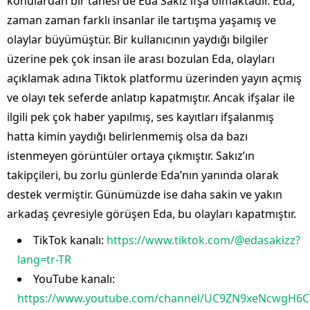
konulardan bir tanesi de Eda Sakız ifşa olmaktadır. Eda,
zaman zaman farklı insanlar ile tartışma yaşamış ve
olaylar büyümüştür. Bir kullanıcının yaydığı bilgiler
üzerine pek çok insan ile arası bozulan Eda, olayları
açıklamak adına Tiktok platformu üzerinden yayın açmış
ve olayı tek seferde anlatıp kapatmıştır. Ancak ifşalar ile
ilgili pek çok haber yapılmış, ses kayıtları ifşalanmış
hatta kimin yaydığı belirlenmemiş olsa da bazı
istenmeyen görüntüler ortaya çıkmıştır. Sakız’ın
takipçileri, bu zorlu günlerde Eda’nın yanında olarak
destek vermiştir. Günümüzde ise daha sakin ve yakın
arkadaş çevresiyle görüşen Eda, bu olayları kapatmıştır.
TikTok kanalı:
https://www.tiktok.com/@edasakizz?
lang=tr-TR
YouTube kanalı:
https://www.youtube.com/channel/UC9ZN9xeNcwgH6