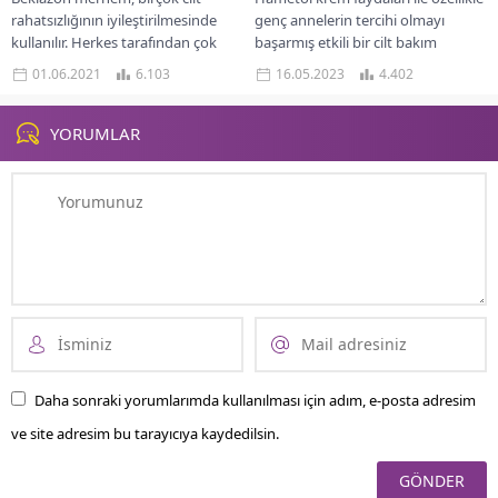
rahatsızlığının iyileştirilmesinde
genç annelerin tercihi olmayı
kullanılır. Herkes tarafından çok
başarmış etkili bir cilt bakım
merak edilen Beklazon merhem,
kremidir. Birlikte hametol krem ne
01.06.2021
6.103
16.05.2023
4.402
iltihaplı cilt hastalıklarının
işe...
tedavisinde birebirdir. Her...
YORUMLAR
Daha sonraki yorumlarımda kullanılması için adım, e-posta adresim
ve site adresim bu tarayıcıya kaydedilsin.