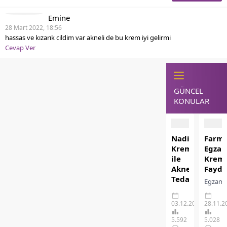
Emine
28 Mart 2022, 18:56
hassas ve kızarık cildim var akneli de bu krem iyi gelirmi
Cevap Ver
GÜNCEL
KONULAR
Nadixa
Farma
Krem
Egza
ile
Krem
Akne
Fayda
Tedavisi
Egzama
ve
cildin
Cilt
koruyu
03.12.2025
28.11.2
Bakımı
bariyer
5.592
5.028
Nadixa
zayıfla