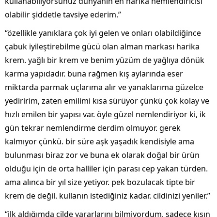
kullanabiliyorsunuz dünyanın en harika nemlendiricisi
olabilir şiddetle tavsiye ederim.”
“özellikle yanıklara çok iyi gelen ve onları olabildiğince
çabuk iyileştirebilme gücü olan alman markası harika
krem. yağlı bir krem ve benim yüzüm de yağlıya dönük
karma yapıdadır. buna rağmen kış aylarında eser
miktarda parmak uçlarıma alır ve yanaklarıma güzelce
yediririm, zaten emilimi kısa sürüyor çünkü çok kolay ve
hızlı emilen bir yapısı var. öyle güzel nemlendiriyor ki, ik
gün tekrar nemlendirme derdim olmuyor. gerek
kalmıyor çünkü. bir süre aşk yaşadık kendisiyle ama
bulunması biraz zor ve buna ek olarak doğal bir ürün
olduğu için de orta halliler için parası cep yakan türden.
ama alınca bir yıl size yetiyor. pek bozulacak tipte bir
krem de değil. kullanın istediğiniz kadar. cildinizi yeniler.”
“i̇lk aldığımda cilde yararlarını bilmiyordum, sadece kışın