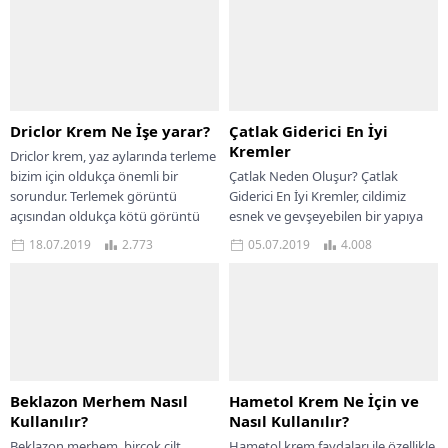
Driclor Krem Ne İşe yarar?
Çatlak Giderici En İyi
Kremler
Driclor krem, yaz aylarında terleme
bizim için oldukça önemli bir
Çatlak Neden Oluşur? Çatlak
sorundur. Terlemek görüntü
Giderici En İyi Kremler, cildimiz
açısından oldukça kötü görüntü
esnek ve gevşeyebilen bir yapıya
olmasının yanında, ortama...
sahiptir. Bu nedenle çatlak
18.07.2019
2.773
05.07.2019
4.008
oluşumu gözlenebilir....
Beklazon Merhem Nasıl
Hametol Krem Ne İçin ve
Kullanılır?
Nasıl Kullanılır?
Beklazon merhem, birçok cilt
Hametol krem faydaları ile özellikle