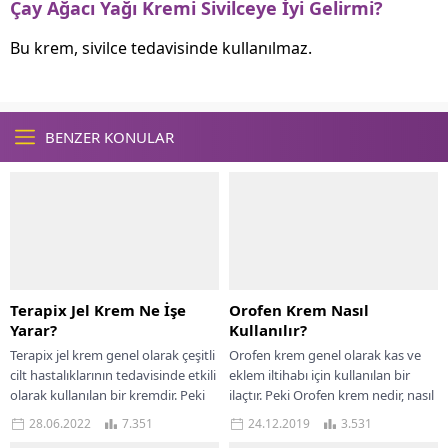
Çay Ağacı Yağı Kremi Sivilceye İyi Gelirmi?
Bu krem, sivilce tedavisinde kullanılmaz.
BENZER KONULAR
Terapix Jel Krem Ne İşe
Orofen Krem Nasıl
Yarar?
Kullanılır?
Terapix jel krem genel olarak çeşitli
Orofen krem genel olarak kas ve
cilt hastalıklarının tedavisinde etkili
eklem iltihabı için kullanılan bir
olarak kullanılan bir kremdir. Peki
ilaçtır. Peki Orofen krem nedir, nasıl
Terapix jel nedir, nasıl kullanılır,...
kullanılır, yan etkileri...
28.06.2022
7.351
24.12.2019
3.531