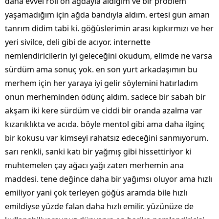
daha evvel roll on ağdayla aldığım ve bir problem
yaşamadığım için ağda bandıyla aldım. ertesi gün aman
tanrım didim tabi ki. göğüslerimin arası kıpkırmızı ve her
yeri sivilce, deli gibi de acıyor. i̇nternette
nemlendiricilerin iyi geleceğini okudum, elimde ne varsa
sürdüm ama sonuç yok. en son yurt arkadaşımın bu
merhem için her yaraya iyi gelir söylemini hatırladım
onun merheminden ödünç aldım. sadece bir sabah bir
akşam iki kere sürdüm ve ciddi bir oranda azalma var
kızarıklıkta ve acıda. böyle mentol gibi ama daha ilginç
bir kokusu var kimseyi rahatsız edeceğini sanmıyorum.
sarı renkli, sanki katı bir yağmış gibi hissettiriyor ki
muhtemelen çay ağacı yağı zaten merhemin ana
maddesi. tene değince daha bir yağımsı oluyor ama hızlı
emiliyor yani çok terleyen göğüs aramda bile hızlı
emildiyse yüzde falan daha hızlı emilir. yüzünüze de