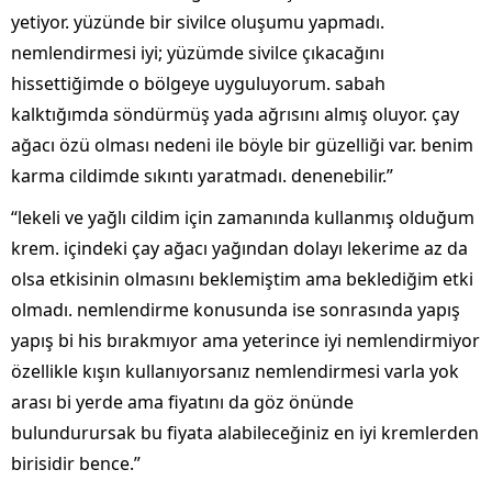
yetiyor. yüzünde bir sivilce oluşumu yapmadı.
nemlendirmesi iyi; yüzümde sivilce çıkacağını
hissettiğimde o bölgeye uyguluyorum. sabah
kalktığımda söndürmüş yada ağrısını almış oluyor. çay
ağacı özü olması nedeni ile böyle bir güzelliği var. benim
karma cildimde sıkıntı yaratmadı. denenebilir.”
“lekeli ve yağlı cildim için zamanında kullanmış olduğum
krem. i̇çindeki çay ağacı yağından dolayı lekerime az da
olsa etkisinin olmasını beklemiştim ama beklediğim etki
olmadı. nemlendirme konusunda ise sonrasında yapış
yapış bi his bırakmıyor ama yeterince iyi nemlendirmiyor
özellikle kışın kullanıyorsanız nemlendirmesi varla yok
arası bi yerde ama fiyatını da göz önünde
bulundurursak bu fiyata alabileceğiniz en iyi kremlerden
birisidir bence.”