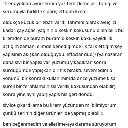
“trendyoldan aynı serinin yüz temizleme jeli, toniği ve
serumuyla birlikte sipariş ettiğim krem.
oldukça küçük bir ebatı vardı. tahmini olarak avuç içi
kadar. çay ağacı yağının o keskin kokusunu bilen bilir, bu
kremden de buram buram o keskin koku yayıldı ilk
açtığım zaman. elimde denediğimde ilk fark ettiğim şey
yapısının akışkan olduğuydu. effaclar duo(+)’ya nazaran
daha sıvı bir yapısı var. yüzümü yıkadıktan sonra
sürdüğümde yapışkan bir his bıraktı. sevemedim o
yönünü. bir sonraki kullanımımda önce yüzüme kısa
süreli bir ferahlama hissi verdi( kokusundan olabilir)
sonra yine aynı yapış yapış his geri döndü.
sivilce çıkardı ama bu krem yüzünden mi bilmiyorum
çünkü serinin diğer ürünleri de yapmış olabilir.
ben beğenmedim ve ellerime-ayaklarıma sürüyorum