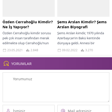
Özden Cerrahoğlu Kimdir?
Şems Arslan Kimdir? Şems
Ne İş Yapıyor?
Arslan Biyografi
Özden Cerrahoğlu kimdir sorusu
Şems Arslan kimdir, 1970 yılında
pek çok insan tarafından merak
Azerbaycan’ın Bakü kentinde
edilmekte olup Cerrahoğlu’nun
dünyaya geldi. Annesi bir
yaşamına dair detaylar araştırma
üniversitede akademisyen ve
23.05.2021
2.848
09.02.2022
3.270
konusu olmaktadır. Sosyal medya...
babası bir siyasetçidir. Şems
Arslan...
YORUMLAR