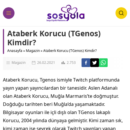
Ataberk Korucu (TGenos)
Kimdir?
Anasayfa
»
Magazin
»
Ataberk Korucu (TGenos) Kimdir?
Magazin
26.02.2021
2.753
Ataberk Korucu, Tgenos ismiyle Twitch platformunda
yayın yapan yayıncılardan bir tanesidir. Aslen Adanalı
olan Ataberk Korucu, Muğla Marmaris’te doğmuştur.
Doğduğu tarihten beri Muğla’da yaşamaktadır.
Bilgisayar oyunları ile içli dışlı olan TGenos lakaplı
Korucu, 2004 yılında dünyaya gelmiştir. Kimi zaman sık,
kimi zaman ise seyrek olarak Twitch yayınları yapan