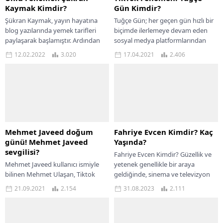
Kaymak Kimdir?
Gün Kimdir?
Şükran Kaymak, yayın hayatına
Tuğçe Gün; her geçen gün hızlı bir
blog yazılarında yemek tarifleri
biçimde ilerlemeye devam eden
paylaşarak başlamıştır. Ardından
sosyal medya platformlarından
Instagram’a geçerek daha geniş bir
olan Tiktok alanında paylaşımlar
12.02.2022
3.020
17.04.2021
2.406
kitleye ulaşmayı başararak yayın...
yapan ve...
Mehmet Javeed doğum
Fahriye Evcen Kimdir? Kaç
günü! Mehmet Javeed
Yaşında?
sevgilisi?
Fahriye Evcen Kimdir? Güzellik ve
Mehmet Javeed kullanıcı ismiyle
yetenek genellikle bir araya
bilinen Mehmet Ulaşan, Tiktok
geldiğinde, sinema ve televizyon
platformundan sonra İnstagram
dünyasının parlak yıldızları ortaya
21.09.2021
2.154
31.08.2023
2.111
ve Youtube platformunda da
çıkar. Bu yıldızlardan...
fenomen hale geldi. Sosyal
medya...