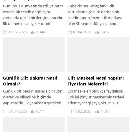
Günümüz dünyasında stil, yalnızca
Shiseido serumlar, farklı cilt
estetik bir tercih değil; aynı
sorunlarına çözüm getiren bir
zamanda güçlü bir iletişim aracıdır.
seridir. Japon kozmetik markası
İlk izlenimin saniyeler içinde
olan Shiseido, dünya çapında
oluştuğu bir...
kaliteli bir marka olarak...
16.02.2026
2.346
01.04.2026
3.462
Günlük Cilt Bakımı Nasıl
Cilt Maskesi Nasıl Yapılır?
Olmalı?
Fiyatları Nelerdir?
Günlük cilt bakımı aslında bir rutin
Cilt maskeleri oldukça faydalıdır.
olarak ve bilinçli bir biçimde
Çok iyi bir yüz maskesinin tedavi
yapılmalıdır. İlk yapılması gereken
edemeyeceği şey yoktur! Yüz
cilt tipinize, cilt sorunlarınıza ve...
maskelerinin işteki berbat bir
01.04.2026
4.711
11.02.2026
4.516
günün stresini...