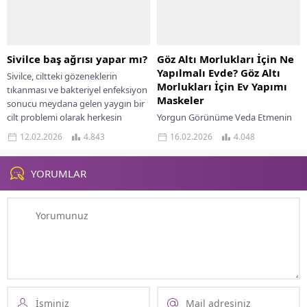
Sivilce baş ağrısı yapar mı?
Göz Altı Morlukları İçin Ne
Yapılmalı Evde? Göz Altı
Sivilce, ciltteki gözeneklerin
Morlukları İçin Ev Yapımı
tıkanması ve bakteriyel enfeksiyon
Maskeler
sonucu meydana gelen yaygın bir
cilt problemi olarak herkesin
Yorgun Görünüme Veda Etmenin
hayatında en az bir...
Doğal ve Etkili Yolları Göz altı
12.02.2026
4.843
16.02.2026
4.048
morlukları, hem kadınlarda hem
erkeklerde en sık karşılaşılan
estetik problemlerden...
YORUMLAR