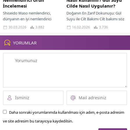
İncelemesi
Cilde Nasıl Uygulanır?
Shiseido Waso nemlendirici,
Doğanın En Zarif Dokunuşu: Gül
dünyanın en iyi nemlendirici
Suyu ile Cilt Bakımı Cilt bakımı söz
kozmetik ürünleri listesinin ilk
konusu olduğunda, hem doğal
30.03.2026
3.882
16.02.2026
3.736
sıralarında yer alıyor. Son yıllarda
hem de etkili içeriklere...
yükselen bir trend haline...
YORUMLAR
Daha sonraki yorumlarımda kullanılması için adım, e-posta adresim
ve site adresim bu tarayıcıya kaydedilsin.