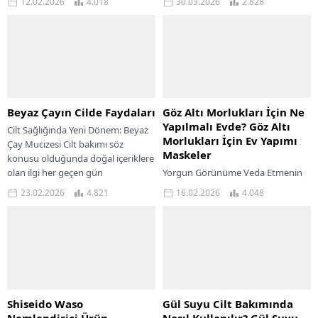
12.02.2026
4.018
30.03.2026
2.828
olmaktan çıkmış, sağlığımızın da
yapılandırıyor. Bu seri, karma
önemli...
ciltlere özel olarak hazırlanmış.
Karma cilt,...
Beyaz Çayın Cilde Faydaları
Göz Altı Morlukları İçin Ne
Yapılmalı Evde? Göz Altı
Cilt Sağlığında Yeni Dönem: Beyaz
Morlukları İçin Ev Yapımı
Çay Mucizesi Cilt bakımı söz
Maskeler
konusu olduğunda doğal içeriklere
olan ilgi her geçen gün
Yorgun Görünüme Veda Etmenin
artmaktadır....
Doğal ve Etkili Yolları Göz altı
23.02.2026
4.821
16.02.2026
4.048
morlukları, hem kadınlarda hem
erkeklerde en sık karşılaşılan
estetik problemlerden...
Shiseido Waso
Gül Suyu Cilt Bakımında
Nemlendirici Ürün
Nasıl Kullanılır? Gül Suyu