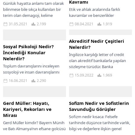
Kavramı
Günlük hayatta anlamı tam olarak
bilinmese bile sıkça kullanılan bir
Etik ve ahlak aralarında farklı
terim olan demagoji, kelime
kavramlar ve benzerlikler
anlamıyla laf cambazlığı olarak
barındıran iki farklı kavramdır. Etik
31.05.2021
2.199
08.04.2021
1.919
ifade edilir....
ve ahlak günlük hayatta ve
akademik tartışmalarda...
Akreditif Nedir Çeşitleri
Sosyal Psikoloji Nedir?
Nelerdir?
İncelediği Konular
İngilizce karşılığı letter of credit
Nelerdir?
olan akreditif bankalarla yapılan
Toplum davranışlarını inceleyen
sözleşme türüdür. Banka
sosyoloji ve insan davranışlarını
tarafından ihracatçıya belirlenmiş
15.09.2022
1.969
inceleyen psikolojinin buluşma
olan şartlarda ödeme yapılacağı
16.06.2021
2.290
noktası olan sosyal psikoloji,
konusunda...
insanların sosyal ortamlarda
davranışlarını inceleyen bir...
Gerd Müller: Hayatı,
Sofizm Nedir ve Sofistlerin
Kariyeri, Rekorları ve
Savunduğu Görüşler
Mirası
Sofizm nedir kısaca: Felsefe
Gerd Müller kimdir? Bayern Münih
tarihinde düşünce tarihinde varlık,
ve Batı Almanya’nın efsane golcüsü
bilgi ve değerlere ilişkin genel
“Bombardier”in hayatı, kariyeri,
geçerliliğin olamayacağını savunan