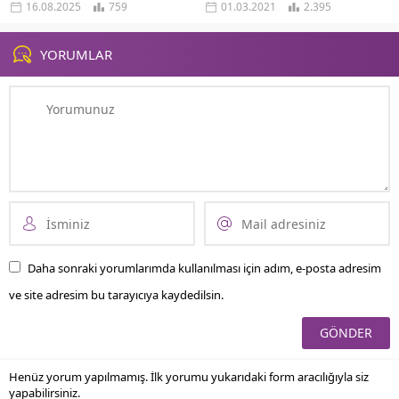
16.08.2025
759
01.03.2021
2.395
unutulmaz rekorları, mücadelesi ve
bir şüpheci yaklaşımdır. Sofizm...
futbol tarihindeki kalıcı...
YORUMLAR
Daha sonraki yorumlarımda kullanılması için adım, e-posta adresim
ve site adresim bu tarayıcıya kaydedilsin.
Henüz yorum yapılmamış. İlk yorumu yukarıdaki form aracılığıyla siz
yapabilirsiniz.