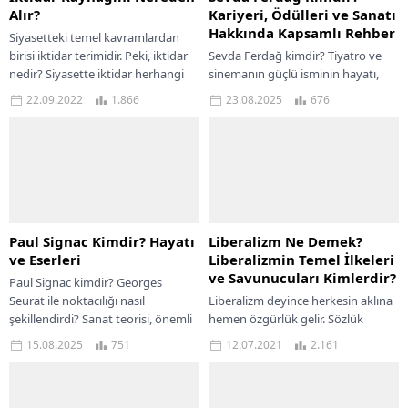
Alır?
Kariyeri, Ödülleri ve Sanatı
Hakkında Kapsamlı Rehber
Siyasetteki temel kavramlardan
birisi iktidar terimidir. Peki, iktidar
Sevda Ferdağ kimdir? Tiyatro ve
nedir? Siyasette iktidar herhangi
sinemanın güçlü isminin hayatı,
bir işin yapma ya da yapmama
kariyeri, ödülleri ve sanat anlayışı
22.09.2022
1.866
23.08.2025
676
gücünü elinde...
hakkında detaylı bilgiyi bu
kapsamlı rehberde...
Paul Signac Kimdir? Hayatı
Liberalizm Ne Demek?
ve Eserleri
Liberalizmin Temel İlkeleri
ve Savunucuları Kimlerdir?
Paul Signac kimdir? Georges
Seurat ile noktacılığı nasıl
Liberalizm deyince herkesin aklına
şekillendirdi? Sanat teorisi, önemli
hemen özgürlük gelir. Sözlük
eserleri ve Türkiye’deki etkisi
anlamıyla serbestlik olarak ifade
15.08.2025
751
12.07.2021
2.161
hakkında kapsamlı rehber. Paul...
edilir. Liberalizm kısaca ne
demektir?; siyaset, ekonomi,
felsefe...