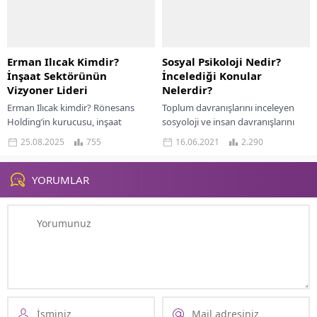
Erman Ilıcak Kimdir?
Sosyal Psikoloji Nedir?
İnşaat Sektörünün
İncelediği Konular
Vizyoner Lideri
Nelerdir?
Erman Ilıcak kimdir? Rönesans
Toplum davranışlarını inceleyen
Holding’in kurucusu, inşaat
sosyoloji ve insan davranışlarını
sektörünün küresel liderinin
inceleyen psikolojinin buluşma
25.08.2025
755
16.06.2021
2.290
hayatı, kariyeri ve vizyonu
noktası olan sosyal psikoloji,
hakkında kapsamlı rehber. Erman
insanların sosyal ortamlarda
Ilıcak, Türk...
davranışlarını inceleyen bir...
YORUMLAR