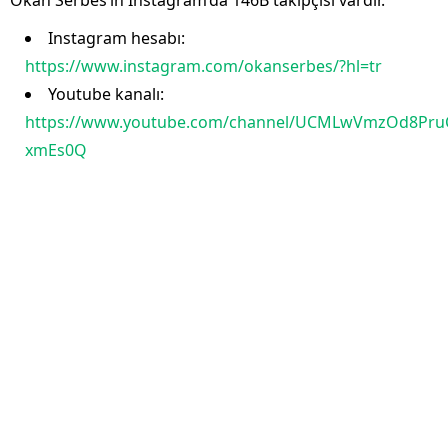
Okan Serbes’in İnstagram’da 146B takipçisi vardır.
Instagram hesabı:
https://www.instagram.com/okanserbes/?hl=tr
Youtube kanalı:
https://www.youtube.com/channel/UCMLwVmzOd8Pru
xmEs0Q