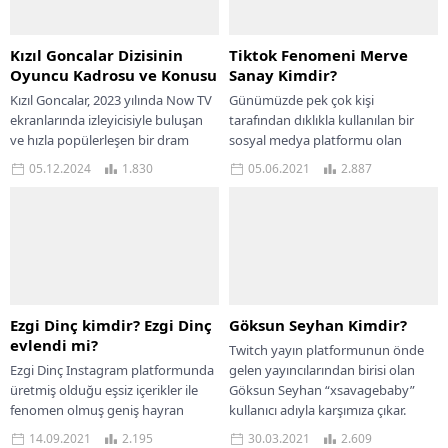
Kızıl Goncalar Dizisinin
Tiktok Fenomeni Merve
Oyuncu Kadrosu ve Konusu
Sanay Kimdir?
Kızıl Goncalar, 2023 yılında Now TV
Günümüzde pek çok kişi
ekranlarında izleyicisiyle buluşan
tarafından dıklıkla kullanılan bir
ve hızla popülerleşen bir dram
sosyal medya platformu olan
dizisidir. Başrollerinde Özcan Deniz
Tiktok, birçok fenomenin ortaya
05.12.2024
1.830
05.06.2021
2.887
ve Özgü...
çıkmasına neden olmuştur. Bu...
Ezgi Dinç kimdir? Ezgi Dinç
Göksun Seyhan Kimdir?
evlendi mi?
Twitch yayın platformunun önde
Ezgi Dinç Instagram platformunda
gelen yayıncılarından birisi olan
üretmiş olduğu eşsiz içerikler ile
Göksun Seyhan “xsavagebaby”
fenomen olmuş geniş hayran
kullanıcı adıyla karşımıza çıkar.
kitlelerini ulaşmıştır. Sempatik
Sevimli tavırları ve insanlarla
14.09.2021
2.195
30.03.2021
2.609