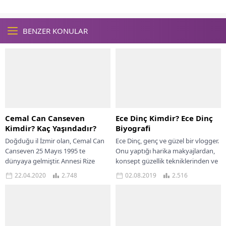
BENZER KONULAR
Cemal Can Canseven
Ece Dinç Kimdir? Ece Dinç
Kimdir? Kaç Yaşındadır?
Biyografi
Doğduğu il İzmir olan, Cemal Can
Ece Dinç, genç ve güzel bir vlogger.
Canseven 25 Mayıs 1995 te
Onu yaptığı harika makyajlardan,
dünyaya gelmiştir. Annesi Rize
konsept güzellik tekniklerinden ve
doğumlu, babası ise Selanik
cilt bakımı ile ilgili verdiği...
22.04.2020
2.748
02.08.2019
2.516
göçmenidir....