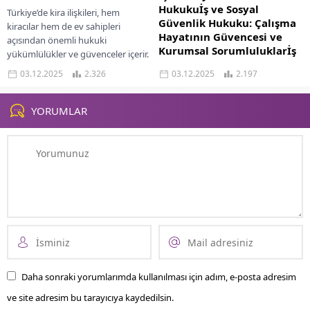
Hukukuİş ve Sosyal
Türkiye’de kira ilişkileri, hem
Güvenlik Hukuku: Çalışma
kiracılar hem de ev sahipleri
Hayatının Güvencesi ve
açısından önemli hukuki
Kurumsal Sorumluluklarİş
yükümlülükler ve güvenceler içerir.
Kiracı Hakları Kanunu, özellikle...
Günümüz iş dünyasında insan
03.12.2025
2.326
03.12.2025
2.197
kaynağı, şirketlerin en kritik değeri
olarak kabul edilmektedir. Bu
nedenle çalışan haklarını koruyan,
YORUMLAR
işveren yükümlülüklerini
belirleyen...
Daha sonraki yorumlarımda kullanılması için adım, e-posta adresim
ve site adresim bu tarayıcıya kaydedilsin.