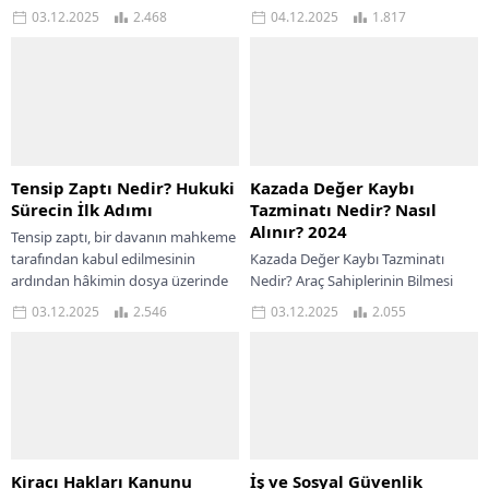
Hukuki süreçlerde karşılaşılan
korunması, yalnızca bireylerin değil
03.12.2025
2.468
04.12.2025
1.817
resmi tebligatlar, bireylerin hak
kurumların da en kritik sorumluluk
kaybı yaşamaması için büyük
alanlarından biri hâline gelmiştir.
önem taşır. Bu tebligatlardan biri
Veri ihlallerinin arttığı,...
de infaz çağrı kağıdıdır....
Tensip Zaptı Nedir? Hukuki
Kazada Değer Kaybı
Sürecin İlk Adımı
Tazminatı Nedir? Nasıl
Alınır? 2024
Tensip zaptı, bir davanın mahkeme
tarafından kabul edilmesinin
Kazada Değer Kaybı Tazminatı
ardından hâkimin dosya üzerinde
Nedir? Araç Sahiplerinin Bilmesi
yapacağı ilk usul incelemesini
Gereken Kritik Haklar Kara yolu
03.12.2025
2.546
03.12.2025
2.055
gösteren resmi tutanaktır. Bu...
trafiğinde her gün binlerce araç
seyir hâlinde...
Kiracı Hakları Kanunu
İş ve Sosyal Güvenlik