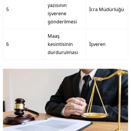
yazısının
5
İcra Müdürlüğü
işverene
gönderilmesi
Maaş
6
kesintisinin
İşveren
durdurulması