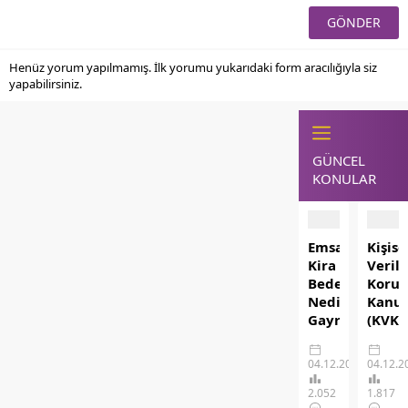
Henüz yorum yapılmamış. İlk yorumu yukarıdaki form aracılığıyla siz
yapabilirsiniz.
GÜNCEL
KONULAR
Emsal
Kişise
Kira
Verile
Bedeli
Koru
Nedir?
Kanu
Gayrimenkul
(KVKK
Sektöründe
Dijita
Doğru
Düny
04.12.2025
04.12.2
Kira
Güven
Tespitinin
Yeni
2.052
1.817