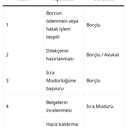
Borcun
ödenmesi veya
1
Borçlu
hatalı işlem
tespiti
Dilekçenin
2
Borçlu / Avukat
hazırlanması
İcra
3
Müdürlüğüne
Borçlu
başvuru
Belgelerin
4
İcra Müdürü
incelenmesi
Haciz kaldırma