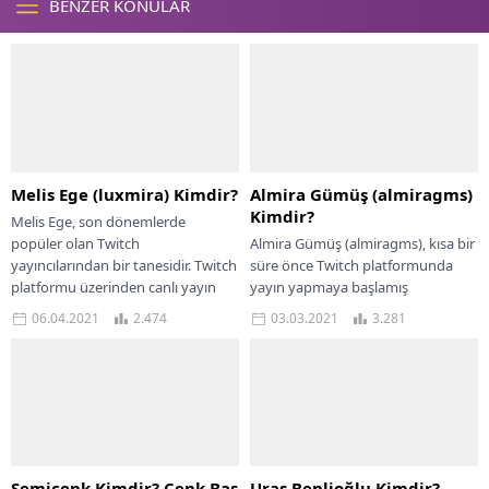
BENZER KONULAR
Melis Ege (luxmira) Kimdir?
Almira Gümüş (almiragms)
Kimdir?
Melis Ege, son dönemlerde
popüler olan Twitch
Almira Gümüş (almiragms), kısa bir
yayıncılarından bir tanesidir. Twitch
süre önce Twitch platformunda
platformu üzerinden canlı yayın
yayın yapmaya başlamış
yapıp oyunlar oynayan luxmira
yayıncılardan bir tanesidir. Almira
06.04.2021
2.474
03.03.2021
3.281
lakaplı...
Gümüş olarak tanınan yayıncının...
Semicenk Kimdir? Cenk Baş
Uras Benlioğlu Kimdir?