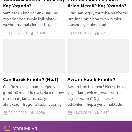
Kaç Yaşında?
Aslen Nereli? Kaç Yaşında?
Semicenk Kimdir? Cenk Baş Kaç
Uras Benlioğlu, Youtube platformu
Yaşında? konusuyla ilgili olarak
üzerinde ön plana çıkan isimler
yazdığımız makalemize hoş
arasında yer almaktadır.
geldiniz. Türk müzik sahnesinin
Takipçilerinin beğenisini kazanmak
12.08.2023
2.348
09.08.2021
2.488
genç ve yetenekli isimlerinden...
adına ürettiği içerikler ile her...
Can Bozok Kimdir? (No.1)
Avram Habib Kimdir?
Can Bozok veya nam-ı diğer No.1,
Avram Habib kimdir? Nerelidir, kaç
günümüzde oldukça fazla dinlenen
yaşındadır, evli mi, instagram
rap sanatçıları arasında yer
sayfası var mı? Diye merak
almaktadır. Bugüne kadar yapmış
edilenlerin hepsi yer almaktadır.
olduğu albümler...
Avram Habib...
07.03.2022
4.250
14.03.2023
2.612
YORUMLAR