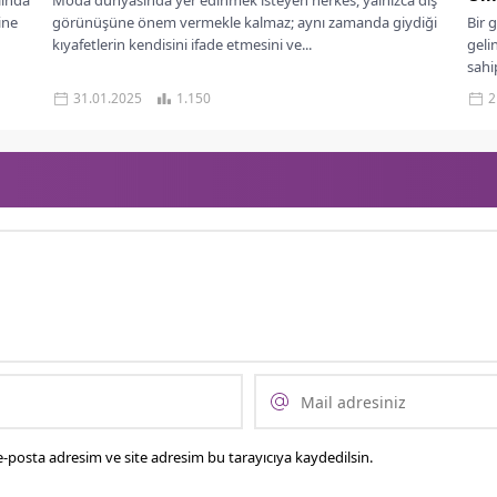
lında
Moda dünyasında yer edinmek isteyen herkes, yalnızca dış
ine
görünüşüne önem vermekle kalmaz; aynı zamanda giydiği
Bir 
kıyafetlerin kendisini ifade etmesini ve...
geli
sahip
31.01.2025
1.150
2
-posta adresim ve site adresim bu tarayıcıya kaydedilsin.