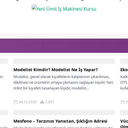
Modelist Kimdir? Modelist Ne İş Yapar?
Eko
en
Modelist, genel olarak kıyafetlerin kalıplarının çıkarılması,
Kali
dikilmesi ve ürünlerin ortaya çıkmasını sağlayan kişidir. Yani
ÖTS İ
stilist bir kıyafeti tasarlayan kişidir, modelist...
kulla
24.12.2020
2.651
2
Mesfeno – Tarzınızı Yansıtan, Şıklığın Adresi
Vüc
Olm