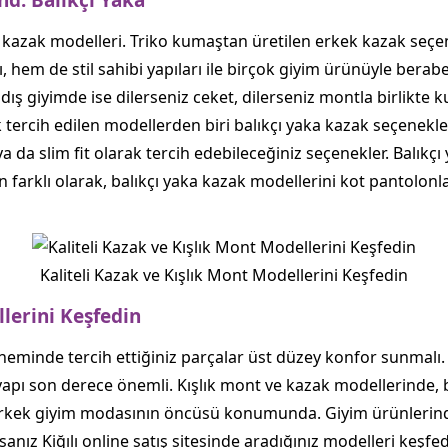
d: Balıkçı Yaka
 kazak modelleri. Triko kumaştan üretilen erkek kazak seçe
ı, hem de stil sahibi yapıları ile birçok giyim ürünüyle bera
dış giyimde ise dilerseniz ceket, dilerseniz montla birlikte k
 tercih edilen modellerden biri balıkçı yaka kazak seçenekleri
a da slim fit olarak tercih edebileceğiniz seçenekler. Balıkçı
n farklı olarak, balıkçı yaka kazak modellerini kot pantolonl
Kaliteli Kazak ve Kışlık Mont Modellerini Keşfedin
llerini Keşfedin
eminde tercih ettiğiniz parçalar üst düzey konfor sunmalı. Sıc
 yapı son derece önemli. Kışlık mont ve kazak modellerinde,
’de erkek giyim modasının öncüsü konumunda. Giyim ürünleri
nız Kiğılı online satış sitesinde aradığınız modelleri keşfede