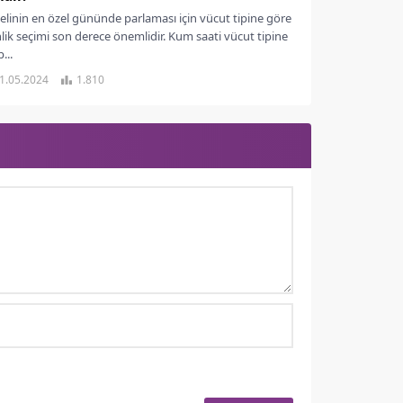
gelinin en özel gününde parlaması için vücut tipine göre
nlik seçimi son derece önemlidir. Kum saati vücut tipine
...
1.05.2024
1.810