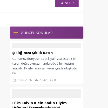
GÜNCEL KONULAR
Şıklığınıza Şıklık Katın
Günümüz dünyasında stil, yalnızca estetik bir
tercih değil; aynı zamanda güçlü bir iletişim
aracıdır. İlk izlenimin saniyeler içinde oluştuğu
bir...
16.02.2026
2.342
0
Lüks Calvin Klein Kadın Giyim
Ürünleri Exxeselection’da!