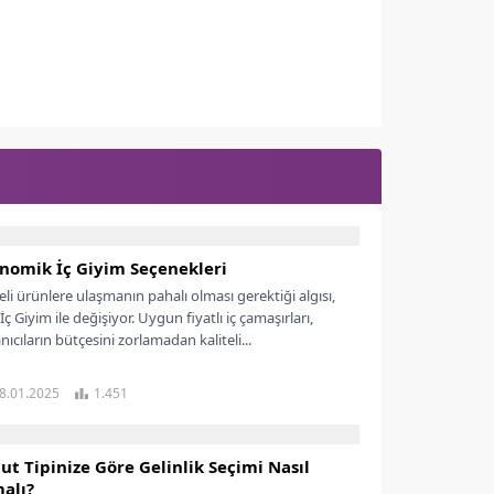
nomik İç Giyim Seçenekleri
teli ürünlere ulaşmanın pahalı olması gerektiği algısı,
ç Giyim ile değişiyor. Uygun fiyatlı iç çamaşırları,
nıcıların bütçesini zorlamadan kaliteli...
8.01.2025
1.451
ut Tipinize Göre Gelinlik Seçimi Nasıl
alı?