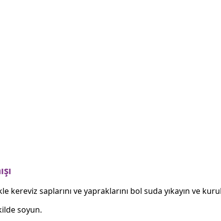
ışı
likle kereviz saplarını ve yapraklarını bol suda yıkayın ve kuru
kilde soyun.