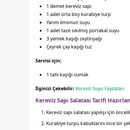
1 demet kereviz sapı
1 adet orta boy kurabiye turp
Yarım limonun suyu
1 adet taze sıkılmış portakal suyu
3 yemek kaşığı zeytinyağı
Çeyrek çay kaşığı tuz
Servisi için;
1 tatlı kaşığı sumak
İlginizi Çekebilir:
Kereviz Suyu Faydaları
Kereviz Sapı Salatası Tarifi Hazırlan
Kereviz sapı salatası yapılışı için önce
Kurabiye turpu kabuklarını ince bir şe