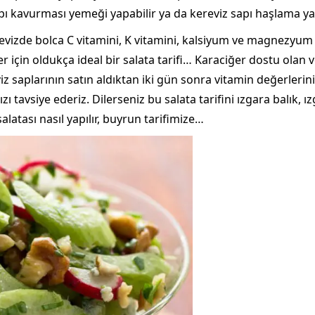
pı kavurması yemeği yapabilir ya da kereviz sapı haşlama yap
izde bolca C vitamini, K vitamini, kalsiyum ve magnezyum bu
 için oldukça ideal bir salata tarifi… Karaciğer dostu olan v
iz saplarının satın aldıktan iki gün sonra vitamin değerleri
zı tavsiye ederiz. Dilerseniz bu salata tarifini ızgara balık, ı
salatası nasıl yapılır, buyrun tarifimize…