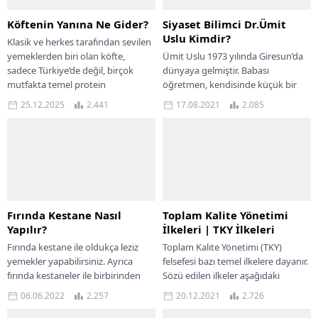
Köftenin Yanına Ne Gider?
Siyaset Bilimci Dr.Ümit
Uslu Kimdir?
Klasik ve herkes tarafından sevilen
yemeklerden biri olan köfte,
Ümit Uslu 1973 yılında Giresun’da
sadece Türkiye’de değil, birçok
dünyaya gelmiştir. Babası
mutfakta temel protein
öğretmen, kendisinde küçük bir
kaynaklarından biri olarak
erkek kardeşi olan ve iki çocuk
25.12.2025
2.441
17.08.2021
2.085
sofraların...
babası olan...
Fırında Kestane Nasıl
Toplam Kalite Yönetimi
Yapılır?
İlkeleri | TKY İlkeleri
Fırında kestane ile oldukça leziz
Toplam Kalite Yönetimi (TKY)
yemekler yapabilirsiniz. Ayrıca
felsefesi bazı temel ilkelere dayanır.
fırında kestaneler ile birbirinden
Sözü edilen ilkeler aşağıdaki
enfes tatlılar da yapabilirsiniz. Bu
bölümde kısaca açıklanmaktadır.
06.06.2022
2.257
20.12.2021
2.726
bölümde fırında pişmiş...
Yazımızda Toplam Kalite Yönetimi...