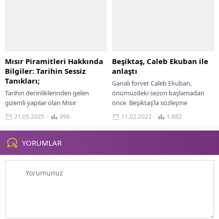
Mısır Piramitleri Hakkında
Beşiktaş, Caleb Ekuban ile
Bilgiler: Tarihin Sessiz
anlaştı
Tanıkları;
Ganalı forvet Caleb Ekuban,
Tarihin derinliklerinden gelen
önümüzdeki sezon başlamadan
gizemli yapılar olan Mısır
önce Beşiktaş’la sözleşme
piramitleri, yüzyıllardır insanlık
imzalamak için prensip
21.05.2025
996
11.02.2022
1.882
tarihinin en büyüleyici mimari
anlaşmasına vardı. Beşiktaş,
başarıları arasında yer alır. Gize
Ekuban’ı takıma katmak için...
Piramitleri...
YORUMLAR