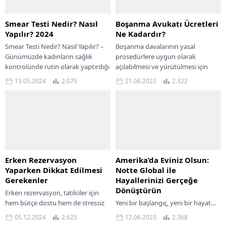
Smear Testi Nedir? Nasıl
Boşanma Avukatı Ücretleri
Yapılır? 2024
Ne Kadardır?
Smear Testi Nedir? Nasıl Yapılır? –
Boşanma davalarının yasal
Günümüzde kadınların sağlık
prosedürlere uygun olarak
kontrolünde rutin olarak yaptırdığı
açılabilmesi ve yürütülmesi için
smear testi, serviks kanseri başta
avukat ile anlaşmak çok önemlidir.
13.05.2024
2.075
21.06.2022
2.322
olmak üzere...
Çünkü alanında uzman ve
deneyimli...
Erken Rezervasyon
Amerika’da Eviniz Olsun:
Yaparken Dikkat Edilmesi
Notte Global ile
Gerekenler
Hayallerinizi Gerçeğe
Dönüştürün
Erken rezervasyon, tatilciler için
hem bütçe dostu hem de stressiz
Yeni bir başlangıç, yeni bir hayat…
bir tatil planlamanın anahtarıdır.
Peki ya bu hayatın sahnesi
05.12.2024
2.625
12.06.2023
2.368
Yaz tatilinden kış kaçamağına
Amerika’da bir ev olsa nasıl olur?