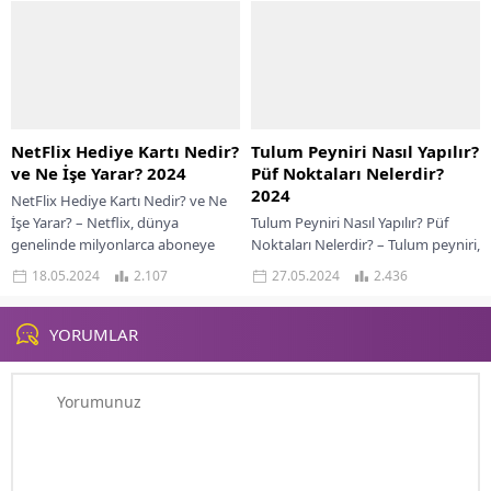
kadar pek...
Ufuklarınızı genişletmek, yeni...
NetFlix Hediye Kartı Nedir?
Tulum Peyniri Nasıl Yapılır?
ve Ne İşe Yarar? 2024
Püf Noktaları Nelerdir?
2024
NetFlix Hediye Kartı Nedir? ve Ne
İşe Yarar? – Netflix, dünya
Tulum Peyniri Nasıl Yapılır? Püf
genelinde milyonlarca aboneye
Noktaları Nelerdir? – Tulum peyniri,
sahip popüler bir video akış
Türk mutfağının önemli peynir
18.05.2024
2.107
27.05.2024
2.436
hizmetidir....
çeşitlerinden biridir ve özellikle Ege
ve...
YORUMLAR