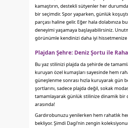
kamaştırın, destekli sütyenler her durumda
bir seçimdir. Spor yaparken, günlük koşuş
parçası haline gelir. Eğer hala dolabınıza
deneyimi yaşamaya başlayabilirsiniz. Unut
görünümle kendinizi daha iyi hissetmenize 
Plajdan Şehre: Deniz Şortu ile Rahat
Bu yaz stilinizi plajda da şehirde de tamaml
kuruyan özel kumaşları sayesinde hem rahat
güneşlenme sonrası hızla kuruyarak gün boy
şortlarını, sadece plajda değil, sokak modas
tamamlayarak günlük stilinize dinamik bir do
arasında!
Gardırobunuzu yenilerken hem rahatlık hem 
bekliyor. Şimdi Dagi’nin zengin koleksiyonunu