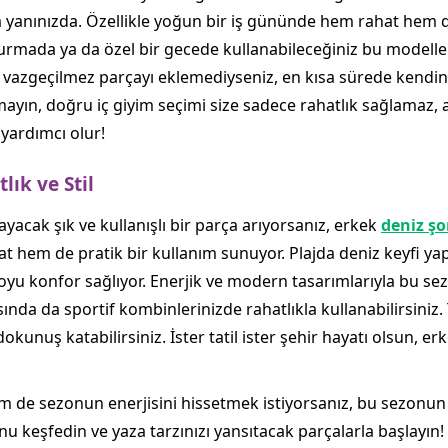
 yanınızda. Özellikle yoğun bir iş gününde hem rahat hem de
turmada ya da özel bir gecede kullanabileceğiniz bu modell
 bu vazgeçilmez parçayı eklemediyseniz, en kısa sürede kend
mayın, doğru iç giyim seçimi size sadece rahatlık sağlamaz
yardımcı olur!
lık ve Stil
ayacak şık ve kullanışlı bir parça arıyorsanız, erkek
deniz şo
 hem de pratik bir kullanım sunuyor. Plajda deniz keyfi yap
u konfor sağlıyor. Enerjik ve modern tasarımlarıyla bu sezo
ında da sportif kombinlerinizde rahatlıkla kullanabilirsiniz.
kunuş katabilirsiniz. İster tatil ister şehir hayatı olsun, er
de sezonun enerjisini hissetmek istiyorsanız, bu sezonun iç
 keşfedin ve yaza tarzınızı yansıtacak parçalarla başlayın! Fa