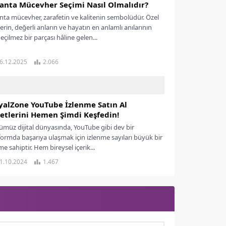
lanta Mücevher Seçimi Nasıl Olmalıdır?
anta mücevher, zarafetin ve kalitenin sembolüdür. Özel
erin, değerli anların ve hayatın en anlamlı anılarının
eçilmez bir parçası hâline gelen...
6.12.2025
2.066
yalZone YouTube İzlenme Satın Al
etlerini Hemen Şimdi Keşfedin!
müz dijital dünyasında, YouTube gibi dev bir
formda başarıya ulaşmak için izlenme sayıları büyük bir
e sahiptir. Hem bireysel içerik...
1.10.2024
1.467