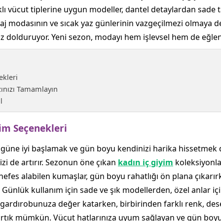
klı vücut tiplerine uygun modeller, dantel detaylardan sade 
, plaj modasının ve sıcak yaz günlerinin vazgeçilmezi olmaya
öz dolduruyor. Yeni sezon, modayı hem işlevsel hem de eğlenc
ekleri
zınızı Tamamlayın
l
yim Seçenekleri
güne iyi başlamak ve gün boyu kendinizi harika hissetmek 
izi de artırır. Sezonun öne çıkan
kadın iç giyim
koleksiyonl
 nefes alabilen kumaşlar, gün boyu rahatlığı ön plana çıkarı
Günlük kullanım için sade ve şık modellerden, özel anlar içi
gardırobunuza değer katarken, birbirinden farklı renk, dese
k mümkün. Vücut hatlarınıza uyum sağlayan ve gün boyu si