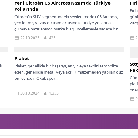
Yeni Citroën C5 Aircross Kasım’da Türkiye
Pır
Yollarında
Pırl
Citroën’in SUV segmentindeki sevilen modeli C5 Aircross,
günl
yenilenmiş yüzüyle Kasım ortasında Türkiye yollarına
vazg
çıkmaya hazırlanıyor. Marka bu güncellemeyle sadece bir...
22.10.2025
425
2
Plaket
Sos
ek
Plaket, genellikle bir başarıyı, anıyı veya takdiri sembolize
Pak
eden, genellikle metal, veya akrilik malzemeden yapılan düz
Günü
bir levhadır. Okul, spor,...
plat
önem
30.10.2024
1.355
0