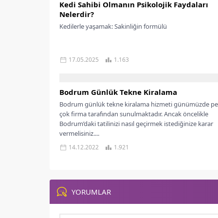
Kedi Sahibi Olmanın Psikolojik Faydaları
Nelerdir?
Kedilerle yaşamak: Sakinliğin formülü
17.05.2025
1.163
Bodrum Günlük Tekne Kiralama
Bodrum günlük tekne kiralama hizmeti günümüzde p
çok firma tarafından sunulmaktadır. Ancak öncelikle
Bodrum’daki tatilinizi nasıl geçirmek istediğinize karar
vermelisiniz....
14.12.2022
1.921
YORUMLAR