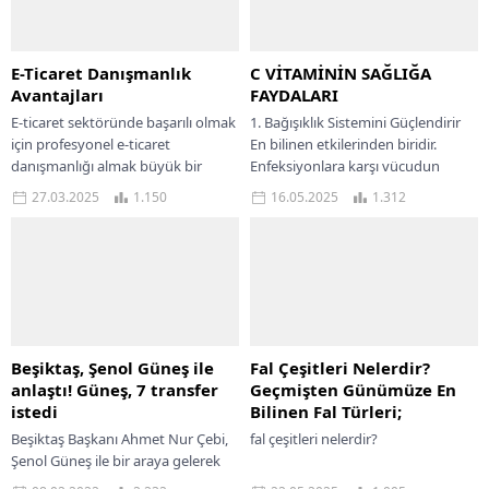
E-Ticaret Danışmanlık
C VİTAMİNİN SAĞLIĞA
Avantajları
FAYDALARI
E-ticaret sektöründe başarılı olmak
1. Bağışıklık Sistemini Güçlendirir
için profesyonel e-ticaret
En bilinen etkilerinden biridir.
danışmanlığı almak büyük bir
Enfeksiyonlara karşı vücudun
avantaj sağlayan bir adımdır. Söz
savunmasını artırır. Beyaz kan
27.03.2025
1.150
16.05.2025
1.312
konusu danışmanlık hizmeti
hücrelerinin üretimini destekler.
sayesinde...
Soğuk algınlığı...
Beşiktaş, Şenol Güneş ile
Fal Çeşitleri Nelerdir?
anlaştı! Güneş, 7 transfer
Geçmişten Günümüze En
istedi
Bilinen Fal Türleri;
Beşiktaş Başkanı Ahmet Nur Çebi,
fal çeşitleri nelerdir?
Şenol Güneş ile bir araya gelerek
anlaşma sağladı! Başkan Çebi’nin