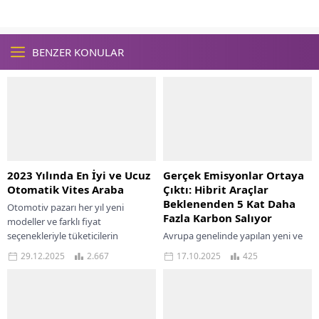
BENZER KONULAR
2023 Yılında En İyi ve Ucuz
Gerçek Emisyonlar Ortaya
Otomatik Vites Araba
Çıktı: Hibrit Araçlar
Beklenenden 5 Kat Daha
Otomotiv pazarı her yıl yeni
Fazla Karbon Salıyor
modeller ve farklı fiyat
seçenekleriyle tüketicilerin
Avrupa genelinde yapılan yeni ve
karşısına çıkmaktadır. 2023 yılı da
kapsamlı bir araştırma, şarj
29.12.2025
2.667
17.10.2025
425
bu açıdan ekonomik ve...
edilebilir hibrit araçların (PHEV)
laboratuvar testlerinde gösterilen
karbon salım değerlerinin çok...